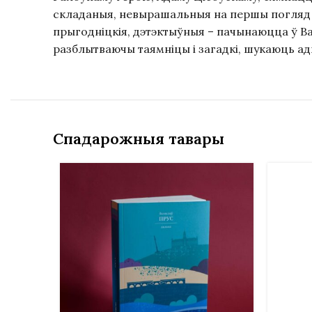
складаныя, невырашальныя на першы погляд за
прыгодніцкія, дэтэктыўныя – пачынаюцца ў Ва
разблытваючы таямніцы і загадкі, шукаюць адк
Спадарожныя тавары