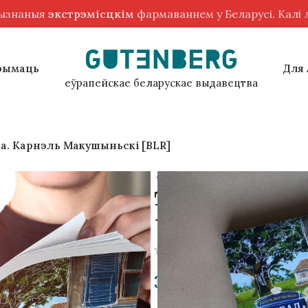
рызнаныя
экстрэмісцкім
фармаваннем у Беларусі. Калі
рымаць
Для
еўрапейскае беларускае выдавецтва
са. Карнэль Макушыньскі [BLR]
Д’ябал з сёма
Макушыньскі
(
2
customer revi
35,00
zł