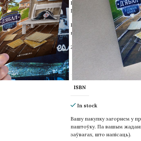
Кніга на беларускай мове.
Гістарычны дэтэктыў.
Кніга ўваходзіць у канон п
польскай школы.
288 с., мяккая вокладка, з к
ВЫДАВЕЦТВА
чыць
ISBN
In stock
Вашу пакупку загорнем у п
паштоўку. Па вашым жаданні
заўвагах, што напісаць).