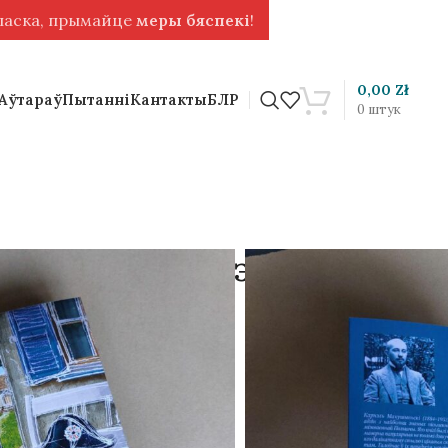
 ласка, прымайце
меры бяспекі
!
0,00
Zł
 Аўтараў
Пытанні
Кантакты
БЛР
0
штук
га класа. Карнэль
 [BLR]
ews)