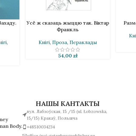
У КОШЫК
ПАДРАБ
Захаду.
Усё ж сказаць жыццю так. Віктар
Размо
Франкль
Кні
ігі
,
Кнігі
,
Проза
,
Пераклады
54,00
zł
НАШЫ КАНТАКТЫ
вул. Лабзоўская, 15 /15 (ul. Łobzowska,
15/15) Кракаў, Польшча
rney
man Body.
+48510034234
office (на) gutenbergpublisher.eu