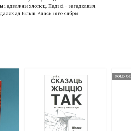
ы і адважны хлопец. Падзеі – загадкавыя,
лёк ад Вільні. Адась і яго сябры,
SOLD O