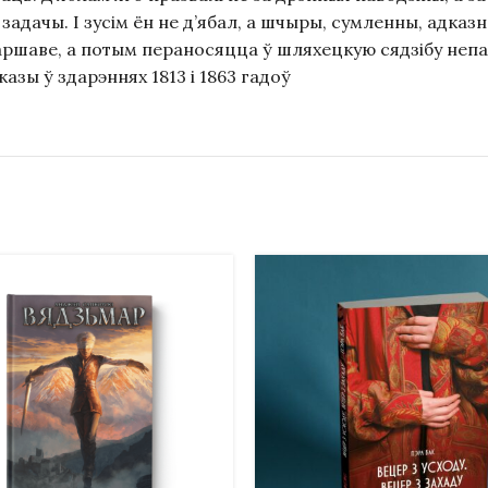
дачы. І зусім ён не д’ябал, а шчыры, сумленны, адказн
ршаве, а потым пераносяцца ў шляхецкую сядзібу непада
азы ў здарэннях 1813 і 1863 гадоў