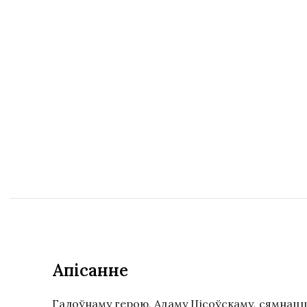
Апісанне
Галоўнаму герою, Адаму Цісоўскаму, сямнаццац