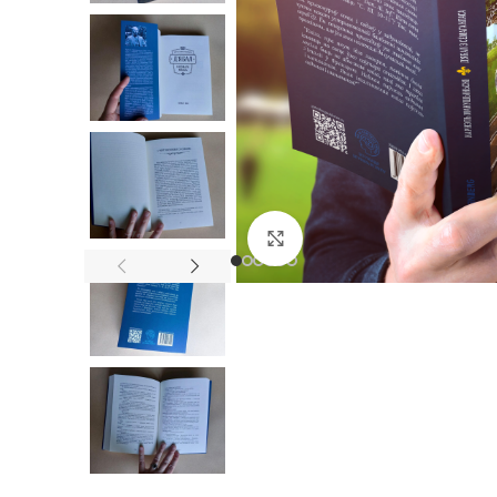
Націсніце, каб павялі