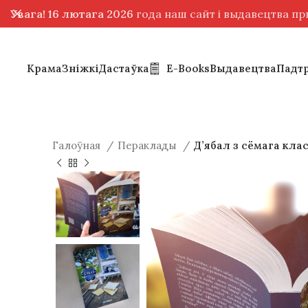
Увага! 16 лютага 2026
года наш сайт і выдавецтва п
Крама
Зніжкі
Дастаўка
E-Books
Выдавецтва
Падт
Галоўная
Пераклады
Д’ябал з сёмага кла