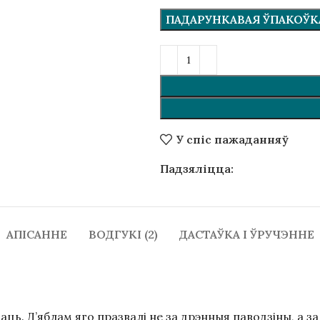
ПАДАРУНКАВАЯ ЎПАКОЎКА 
У спіс пажаданняў
Падзяліцца:
АПІСАННЕ
ВОДГУКІ (2)
ДАСТАЎКА І ЎРУЧЭННЕ
ь. Д’яблам яго празвалі не за дрэнныя паводзіны, а за