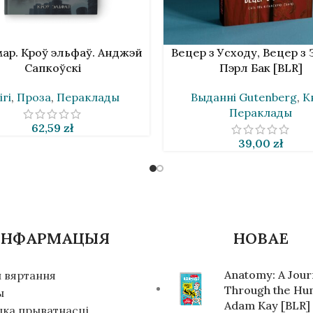
К
У КОШЫК
ар. Кроў эльфаў. Анджэй
Вецер з Усходу, Вецер з 
Сапкоўскі
Пэрл Бак [BLR]
ігі
,
Проза
,
Пераклады
Выданнi Gutenberg
,
Кн
Пераклады
62,59
zł
39,00
zł
ІНФАРМАЦЫЯ
НОВАЕ
Anatomy: A Jou
 вяртання
Through the Hu
ы
Adam Kay [BLR]
ыка прыватнасці