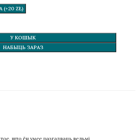
(+20 ZŁ)
У КОШЫК
НАБЫЦЬ ЗАРАЗ
 тое, што ён умее разгадваць вельмі