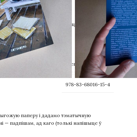
ольскай літаратуры і вывучаецца ў 6-м класе
лапанамі.
Gutenberg Publisher
978-83-68016-15-4
рыгожую паперу і дадамо тэматычную
 — падпішам, ад каго (толькі напішыце ў