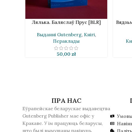
У КОШЫК
У КОШЫ
Лялька. Баляслаў Прус [BLR]
Вядзьм
Выданнi Gutenberg
,
Кнігі
,
Пераклады
Кн
50,00
zł
ПРА НАС
Еўрапейскае беларускае выдавецтва
Gutenberg Publisher мае офіс у
Умовы
Кракаве. У ім працуюць беларусы,
Навін
што былі вымушаны пакінуць
Паліт