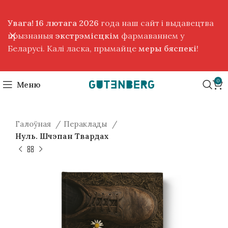
Увага! 16 лютага 2026
года наш сайт і выдавецтва
прызнаныя
экстрэмісцкім
фармаваннем у
Беларусі. Калі ласка, прымайце
меры бяспекі
!
0
Меню
Галоўная
Пераклады
Нуль. Шчэпан Твардах