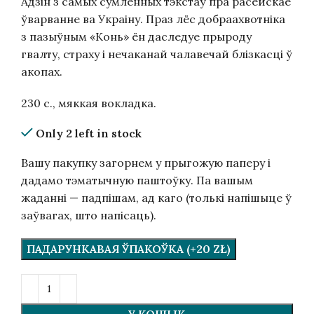
Адзін з самых сумленных тэкстаў пра расейскае
ўварванне ва Украіну. Праз лёс добраахвотніка
з пазыўным «Конь» ён даследуе прыроду
гвалту, страху і нечаканай чалавечай блізкасці ў
акопах.
230 с., мяккая вокладка.
Only 2 left in stock
Вашу пакупку загорнем у прыгожую паперу і
дадамо тэматычную паштоўку. Па вашым
жаданні — падпішам, ад каго (толькі напішыце ў
заўвагах, што напісаць).
ПАДАРУНКАВАЯ ЎПАКОЎКА (+20 ZŁ)