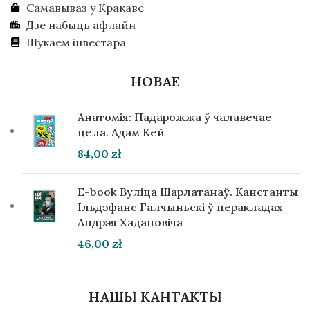
Самавываз у Кракаве
Дзе набыць афлайн
Шукаем інвестара
НОВАЕ
Анатомія: Падарожжа ў чалавечае
цела. Адам Кей
84,00
zł
E-book Вуліца Шарлатанаў. Канстанты
Ільдэфанс Галчыньскі ў перакладах
Андрэя Хадановіча
46,00
zł
НАШЫ КАНТАКТЫ