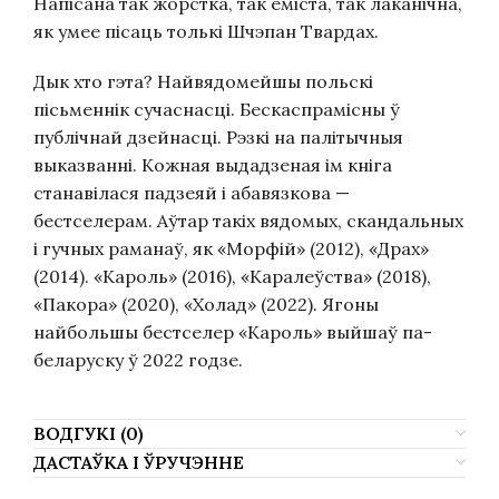
Напісана так жорстка, так ёміста, так лаканічна,
як умее пісаць толькі Шчэпан Твардах.
Дык хто гэта? Найвядомейшы польскі
пісьменнік сучаснасці. Бескаспрамісны ў
публічнай дзейнасці. Рэзкі на палітычныя
выказванні. Кожная выдадзеная ім кніга
станавілася падзеяй і абавязкова —
бестселерам. Аўтар такіх вядомых, скандальных
і гучных раманаў, як «Морфій» (2012), «Драх»
(2014). «Кароль» (2016), «Каралеўства» (2018),
«Пакора» (2020), «Холад» (2022). Ягоны
найбольшы бестселер «Кароль» выйшаў па-
беларуску ў 2022 годзе.
ВОДГУКІ (0)
ДАСТАЎКА І ЎРУЧЭННЕ