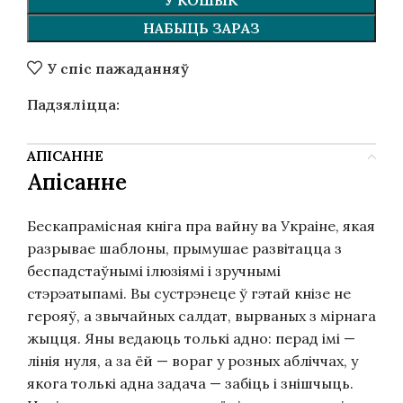
У КОШЫК
НАБЫЦЬ ЗАРАЗ
У спіс пажаданняў
Падзяліцца:
АПІСАННЕ
Апісанне
Бескапрамісная кніга пра вайну ва Украіне, якая
разрывае шаблоны, прымушае развітацца з
беспадстаўнымі ілюзіямі і зручнымі
стэрэатыпамі. Вы сустрэнеце ў гэтай кнізе не
герояў, а звычайных салдат, вырваных з мірнага
жыцця. Яны ведаюць толькі адно: перад імі —
лінія нуля, а за ёй — вораг у розных абліччах, у
якога толькі адна задача — забіць і знішчыць.