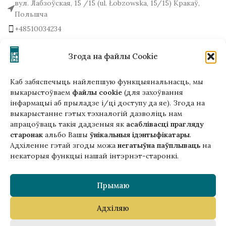
вул. Лабзоўская, 15 /15 (ul. Łobzowska, 15/15) Кракаў,
Польшча
+48510034234
office (на) gutenbergpublisher.eu
Напісаць нам!
Згода на файлы Cookie
Каб забяспечыць найлепшую функцыянальнасць, мы
выкарыстоўваем
файлы cookie
(для захоўвання
інфармацыі аб прыладзе і/ці доступу да яе). Згода на
Гэтая версія сайта створана
выкарыстанне гэтых тэхналогій дазволіць нам
ў рамках праекта ArtPower
апрацоўваць такія дадзеныя як
асаблівасці прагляду
з падтрымкай Еўрапейскага Саюзу
старонак
альбо Вашы
ўнікальныя ідэнтыфікатары
.
Адхіленне гэтай згоды можа
негатыўна паўплываць
на
некаторыя функцыі нашай інтэрнэт-старонкі.
Прымаю
Адхіляю
Copyright © 2025 Gutenberg Publisher Sp. z o.o.