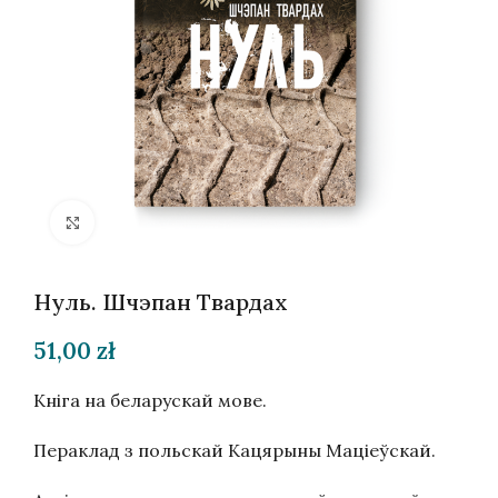
Націсніце, каб павялічыць
Нуль. Шчэпан Твардах
51,00
zł
Кніга на беларускай мове.
Пераклад з польскай Кацярыны Маціеўскай.