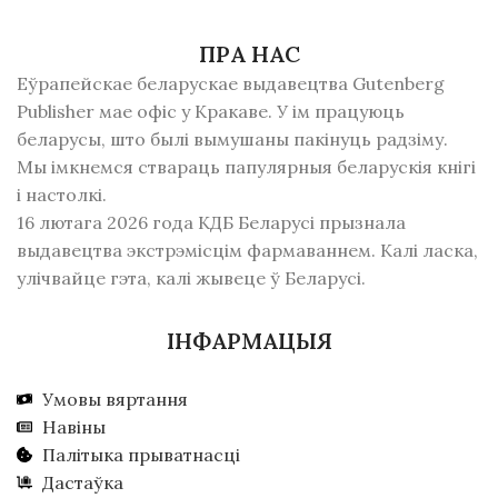
ПРА НАС
Еўрапейскае беларускае выдавецтва Gutenberg
Publisher мае офіс у Кракаве. У ім працуюць
беларусы, што былі вымушаны пакінуць радзiму.
Мы імкнемся ствараць папулярныя беларускія кнігі
і настолкі.
16 лютага 2026 года КДБ Беларусі прызнала
выдавецтва экстрэмісцім фармаваннем. Калі ласка,
улічвайце гэта, калі жывеце ў Беларусі.
ІНФАРМАЦЫЯ
Умовы вяртання
Навіны
Палітыка прыватнасці
Дастаўка