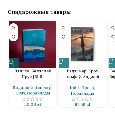
Спадарожныя тавары
Лялька. Баляслаў
Вядзьмар. Кроў
Ва
Прус [BLR]
эльфаў. Анджэй
Вя
Сапкоўскі
Выданнi Gutenberg
,
Кнігі
,
Проза
,
Кнігі
,
Пераклады
Пераклады
50,00
zł
62,59
zł