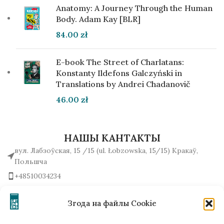
Anatomy: A Journey Through the Human
Body. Adam Kay [BLR]
84.00
zł
E-book The Street of Charlatans:
Konstanty Ildefons Galczyński in
Translations by Andrei Chadanovič
46.00
zł
НАШЫ КАНТАКТЫ
вул. Лабзоўская, 15 /15 (ul. Łobzowska, 15/15) Кракаў,
Польшча
+48510034234
office (на) gutenbergpublisher.eu
Напісаць нам!
Згода на файлы Cookie