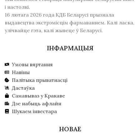
і настолкі.
16 лютага 2026 года КДБ Беларусі прызнала
выдавецтва экстрэмісцім фармаваннем. Калі ласка,
улічвайце гэта, калі жывеце ў Беларусі.
ІНФАРМАЦЫЯ
Умовы вяртання
Навіны
Палітыка прыватнасці
Дастаўка
Самавываз у Кракаве
Дзе набыць афлайн
Шукаем інвестара
НОВАЕ