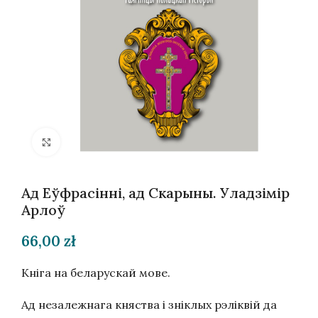
Націсніце, каб павялічыць
Ад Еўфрасінні, ад Скарыны. Уладзімір
Арлоў
66,00
zł
Кніга на беларускай мове.
Ад незалежнага княства і зніклых рэліквій да