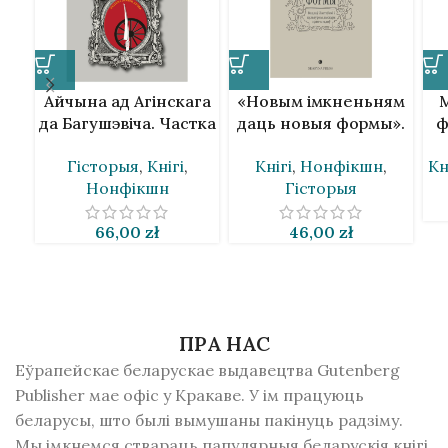
Айчына ад Агінскага
«Новым імкненьням
М
да Багушэвіча. Частка
даць новыя формы».
ф
II. Уладзімір Арлоў
Вацлаў Ластоўскі і
В
Гісторыя
,
Кнігі
,
Кнігі
,
Нонфікшн
,
Кн
культурны дыскурс
Нонфікшн
Гісторыя
1920-х гадоў
66,00
zł
46,00
zł
ПРА НАС
Еўрапейскае беларускае выдавецтва Gutenberg
Publisher мае офіс у Кракаве. У ім працуюць
беларусы, што былі вымушаны пакінуць радзiму.
Мы імкнемся ствараць папулярныя беларускія кнігі