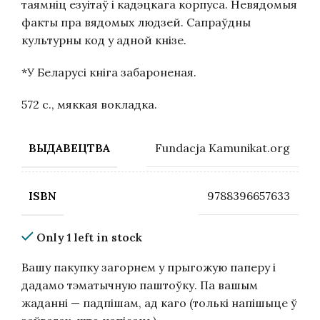
таямніц езуітаў і кадэцкага корпуса. Невядомыя
факты пра вядомых людзей. Сапраўдны
культурны код у адной кнізе.
*У Беларусі кніга забароненая.
572 с., мяккая вокладка.
Fundacja Kamunikat.org
ВЫДАВЕЦТВА
9788396657633
ISBN
Only 1 left in stock
Вашу пакупку загорнем у прыгожую паперу і
дадамо тэматычную паштоўку. Па вашым
жаданні — падпішам, ад каго (толькі напішыце ў