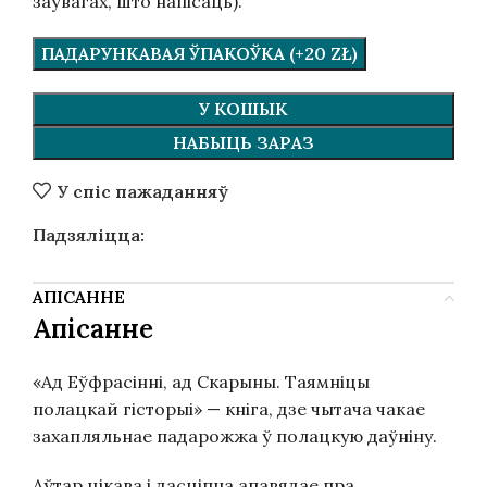
заўвагах, што напісаць).
ПАДАРУНКАВАЯ ЎПАКОЎКА (+20 ZŁ)
У КОШЫК
НАБЫЦЬ ЗАРАЗ
У спіс пажаданняў
Падзяліцца:
АПІСАННЕ
Апісанне
«Ад Еўфрасінні, ад Скарыны. Таямніцы
полацкай гісторыі» — кніга, дзе чытача чакае
захапляльнае падарожжа ў полацкую даўніну.
Аўтар цікава і дасціпна апавядае пра