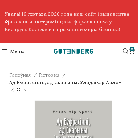
Увага! 16 лютага 2026
года наш сайт і выдавецтва
прызнаныя
экстрэмісцкім
фармаваннем у
Беларусі. Калі ласка, прымайце
меры бяспекі
!
0
Меню
Галоўная
Гісторыя
Ад Еўфрасінні, ад Скарыны. Уладзімір Арлоў