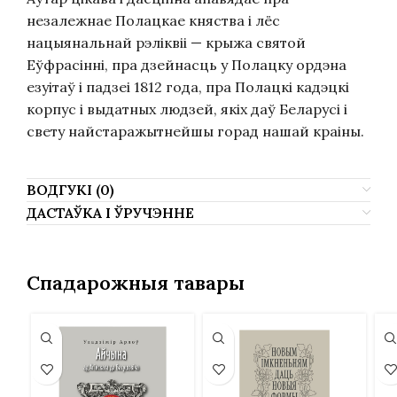
незалежнае Полацкае княства і лёс
нацыянальнай рэліквіі — крыжа святой
Еўфрасінні, пра дзейнасць у Полацку ордэна
езуітаў і падзеі 1812 года, пра Полацкі кадэцкі
корпус і выдатных люд
зей, якіх даў
Беларусі і
свету найстаражытнейшы горад нашай краіны.
ВОДГУКІ (0)
ДАСТАЎКА І ЎРУЧЭННЕ
Спадарожныя тавары