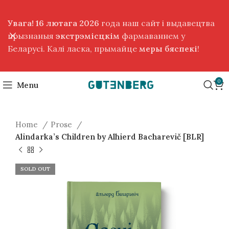
Увага! 16 лютага 2026
года наш сайт і выдавецтва
прызнаныя
экстрэмісцкім
фармаваннем у
Беларусі. Калі ласка, прымайце
меры бяспекі
!
0
Menu
Home
Prose
Alindarka’s Children by Alhierd Bacharevič [BLR]
SOLD OUT