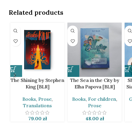
Related products
The Shining by Stephen
The Sea in the City by
S
King [BLR]
Elha Papova [BLR]
Si
Books
,
Prose
,
Books
,
For children
,
G
Translations
Prose
79.00
zł
48.00
zł