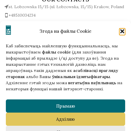
st. Lobzowska 15/15 (ul. Łobzowska, 15/15) Krakow, Poland
+48510034234
office (at) gutenbergpublisher.eu
Write to us!
Згода на файлы Cookie
Каб забяспечыць найлепшую функцыянальнасць, мы
выкарыстоўваем
файлы cookie
(для захоўвання
інфармацыі аб прыладзе і/ці доступу да яе). Згода на
Гэтая версія сайта створана
выкарыстанне гэтых тэхналогій дазволіць нам
ў рамках праекта ArtPower
апрацоўваць такія дадзеныя як
асаблівасці прагляду
з падтрымкай Еўрапейскага Саюзу
старонак
альбо Вашы
ўнікальныя ідэнтыфікатары
.
Адхіленне гэтай згоды можа
негатыўна паўплываць
на
некаторыя функцыі нашай інтэрнэт-старонкі.
Прымаю
Адхіляю
Copyright © 2025 Gutenberg Publisher Sp. z o.o.