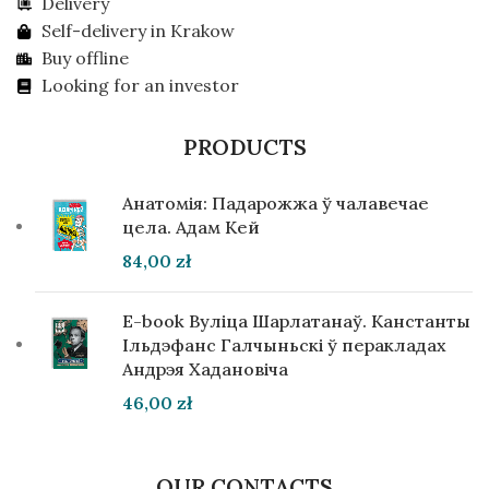
Delivery
Self-delivery in Krakow
Buy offline
Looking for an investor
PRODUCTS
Анатомія: Падарожжа ў чалавечае
цела. Адам Кей
84,00
zł
E-book Вуліца Шарлатанаў. Канстанты
Ільдэфанс Галчыньскі ў перакладах
Андрэя Хадановіча
46,00
zł
OUR CONTACTS