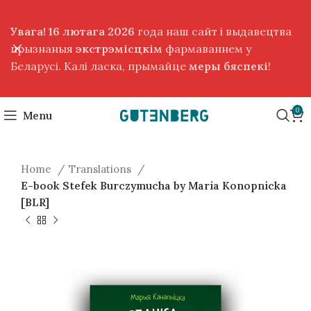
Увага! 16 лютага 2026
года наш сайт і выдавецтва
прызнаныя
экстрэмісцкім
фармаваннем у
Беларусі. Калі ласка, прымайце
меры бяспекі
!
0
Menu
Home
Translations
E-book Stefek Burczymucha by Maria Konopnicka
[BLR]