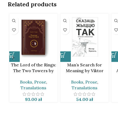
Related products
The Lord of the Rings:
Man’s Search for
The Two Towers by
Meaning by Viktor
J.R.R. Tolkien [BLR]
Frankl [BLR]
Books
,
Prose
,
Books
,
Prose
,
Translations
Translations
93.00
zł
54.00
zł