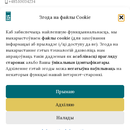
+48510034234
office (at) gutenbergpublisher.eu
Write to us!
Згода на файлы Cookie
Каб забяспечыць найлепшую функцыянальнасць, мы
выкарыстоўваем
файлы cookie
(для захоўвання
інфармацыі аб прыладзе і/ці доступу да яе). Згода на
Гэтая версія сайта створана
выкарыстанне гэтых тэхналогій дазволіць нам
ў рамках праекта ArtPower
апрацоўваць такія дадзеныя як
асаблівасці прагляду
з падтрымкай Еўрапейскага Саюзу
старонак
альбо Вашы
ўнікальныя ідэнтыфікатары
.
Адхіленне гэтай згоды можа
негатыўна паўплываць
на
некаторыя функцыі нашай інтэрнэт-старонкі.
Прымаю
Адхіляю
Copyright © 2025 Gutenberg Publisher Sp. z o.o.
Налады
0