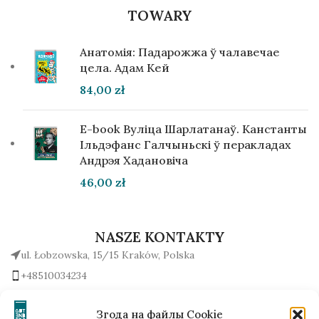
TOWARY
Анатомія: Падарожжа ў чалавечае
цела. Адам Кей
84,00
zł
E-book Вуліца Шарлатанаў. Канстанты
Ільдэфанс Галчыньскі ў перакладах
Андрэя Хадановіча
46,00
zł
NASZE KONTAKTY
ul. Łobzowska, 15/15 Kraków, Polska
+48510034234
office (na) gutenbergpublisher.eu
Napisz do nas!
Згода на файлы Cookie