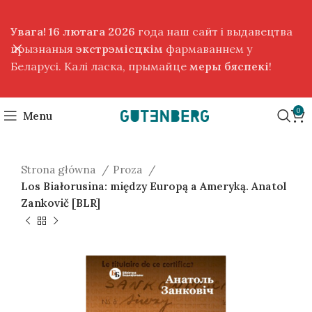
Увага! 16 лютага 2026
года наш сайт і выдавецтва
прызнаныя
экстрэмісцкім
фармаваннем у
Беларусі. Калі ласка, прымайце
меры бяспекі
!
0
Menu
Strona główna
Proza
Los Białorusina: między Europą a Ameryką. Anatol
Zankovič [BLR]