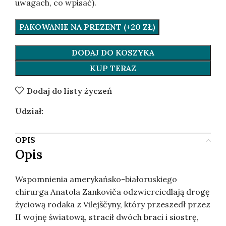
uwagach, co wpisać).
PAKOWANIE NA PREZENT (+20 ZŁ)
DODAJ DO KOSZYKA
KUP TERAZ
Dodaj do listy życzeń
Udział:
OPIS
Opis
Wspomnienia amerykańsko-białoruskiego
chirurga Anatola Zankoviča odzwierciedlają drogę
życiową rodaka z Vilejščyny, który przeszedł przez
II wojnę światową, stracił dwóch braci i siostrę,