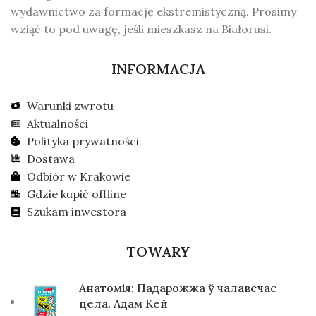
wydawnictwo za formację ekstremistyczną. Prosimy
wziąć to pod uwagę, jeśli mieszkasz na Białorusi.
INFORMACJA
Warunki zwrotu
Aktualności
Polityka prywatności
Dostawa
Odbiór w Krakowie
Gdzie kupić offline
Szukam inwestora
TOWARY
Анатомія: Падарожжа ў чалавечае
цела. Адам Кей