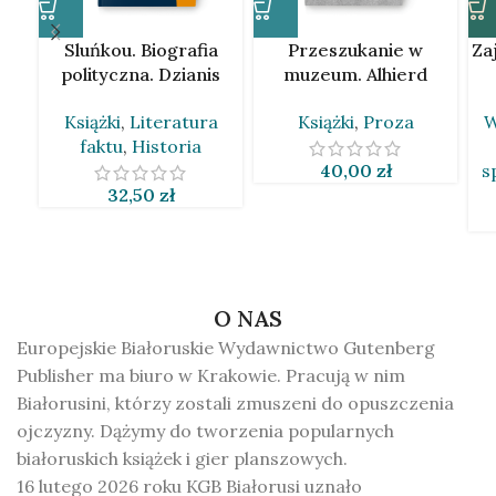
Sluńkou. Biografia
Przeszukanie w
Za
polityczna. Dzianis
muzeum. Alhierd
Marcinovič [BLR]
Bacharevič [BLR]
A
Książki
,
Literatura
Książki
,
Proza
W
faktu
,
Historia
40,00
zł
s
32,50
zł
O NAS
Europejskie Białoruskie Wydawnictwo Gutenberg
Publisher ma biuro w Krakowie. Pracują w nim
Białorusini, którzy zostali zmuszeni do opuszczenia
ojczyzny. Dążymy do tworzenia popularnych
białoruskich książek i gier planszowych.
16 lutego 2026 roku KGB Białorusi uznało