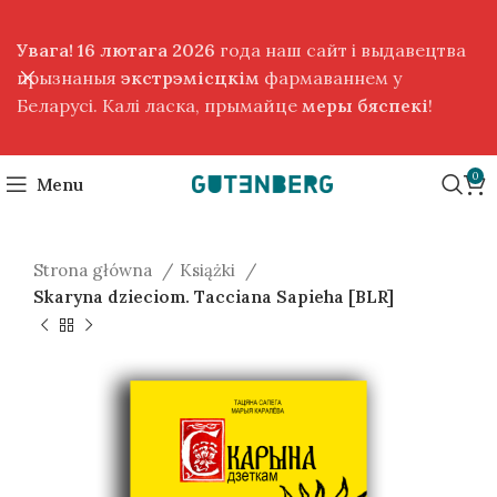
Увага! 16 лютага 2026
года наш сайт і выдавецтва
прызнаныя
экстрэмісцкім
фармаваннем у
Беларусі. Калі ласка, прымайце
меры бяспекі
!
0
Menu
Strona główna
Książki
Skaryna dzieciom. Tacciana Sapieha [BLR]