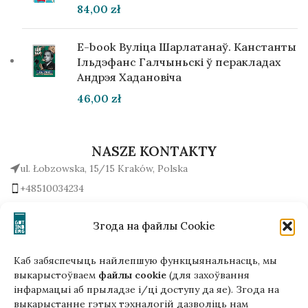
84,00
zł
E-book Вуліца Шарлатанаў. Канстанты
Ільдэфанс Галчыньскі ў перакладах
Андрэя Хадановіча
46,00
zł
NASZE KONTAKTY
ul. Łobzowska, 15/15 Kraków, Polska
+48510034234
office (na) gutenbergpublisher.eu
Napisz do nas!
Згода на файлы Cookie
Каб забяспечыць найлепшую функцыянальнасць, мы
выкарыстоўваем
файлы cookie
(для захоўвання
інфармацыі аб прыладзе і/ці доступу да яе). Згода на
Гэтая версія сайта створана
выкарыстанне гэтых тэхналогій дазволіць нам