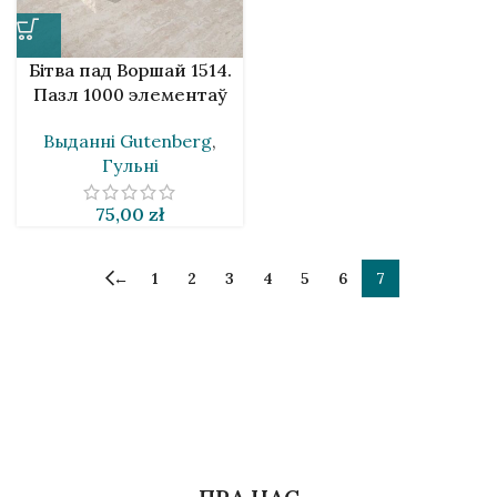
Бітва пад Воршай 1514.
Пазл 1000 элементаў
Выданнi Gutenberg
,
Гульні
75,00
zł
←
1
2
3
4
5
6
7