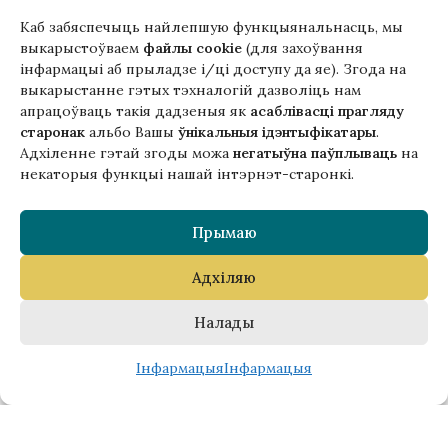
+48510034234
Каб забяспечыць найлепшую функцыянальнасць, мы
office (на) gutenbergpublisher.eu
выкарыстоўваем
файлы cookie
(для захоўвання
Напісаць нам!
інфармацыі аб прыладзе і/ці доступу да яе). Згода на
выкарыстанне гэтых тэхналогій дазволіць нам
апрацоўваць такія дадзеныя як
асаблівасці прагляду
старонак
альбо Вашы
ўнікальныя ідэнтыфікатары
.
Адхіленне гэтай згоды можа
негатыўна паўплываць
на
Гэтая версія сайта створана
некаторыя функцыі нашай інтэрнэт-старонкі.
ў рамках праекта ArtPower
з падтрымкай Еўрапейскага Саюзу
Прымаю
Адхіляю
Налады
0
Інфармацыя
Інфармацыя
Copyright © 2025 Gutenberg Publisher Sp. z o.o.
Крама
Спіс пажаданняў
Фільтры
Кошык