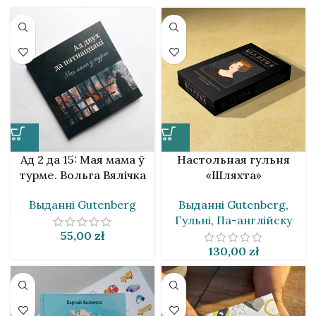
Ад 2 да 15: Мая мама ў
Настольная гульня
турме. Вольга Вялічка
«Шляхта»
Выданнi Gutenberg
Выданнi Gutenberg
,
Гульні
,
Па-англійску
55,00
zł
130,00
zł