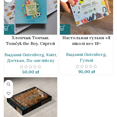
Хлопчык Томчык.
Настольная гульня «Я
Tomčyk the Boy. Сяргей
ніколі не» 18+
Календа [BLR&EN]
Выданнi Gutenberg
,
Выданнi Gutenberg
,
Кнігі
,
Гульні
Дзеткам
,
Па-англійску
95,00
zł
50,00
zł