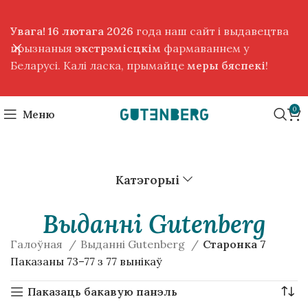
Увага! 16 лютага 2026
года наш сайт і выдавецтва
прызнаныя
экстрэмісцкім
фармаваннем у
Беларусі. Калі ласка, прымайце
меры бяспекі
!
0
Меню
Катэгорыі
Выданнi Gutenberg
Галоўная
Выданнi Gutenberg
Старонка 7
Паказаны 73–77 з 77 вынікаў
Паказаць бакавую панэль