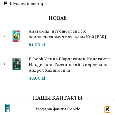
Шукаем інвестара
НОВАЕ
Анатомия: путешествие по
человеческому телу. Адам Кей [BLR]
84,00
zł
E-book Улица Шарлатанов. Константы
Ильдефонс Галчинский в переводах
Андрея Хадановича
46,00
zł
НАШЫ КАНТАКТЫ
вул. Лабзоўская, 15 /15 (ul. Łobzowska, 15/15) Кракаў,
Згода на файлы Cookie
Польшча