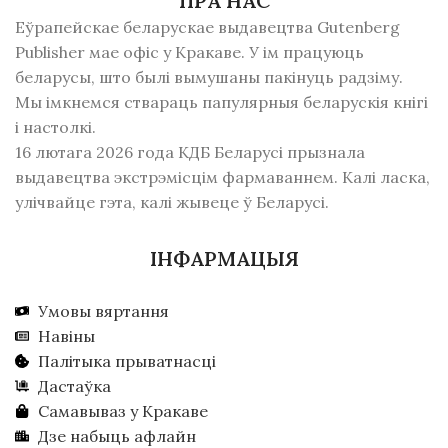
ПРА НАС
Еўрапейскае беларускае выдавецтва Gutenberg
Publisher мае офіс у Кракаве. У ім працуюць
беларусы, што былі вымушаны пакінуць радзiму.
Мы імкнемся ствараць папулярныя беларускія кнігі
і настолкі.
16 лютага 2026 года КДБ Беларусі прызнала
выдавецтва экстрэмісцім фармаваннем. Калі ласка,
улічвайце гэта, калі жывеце ў Беларусі.
ІНФАРМАЦЫЯ
Умовы вяртання
Навіны
Палітыка прыватнасці
Дастаўка
Самавываз у Кракаве
Дзе набыць афлайн