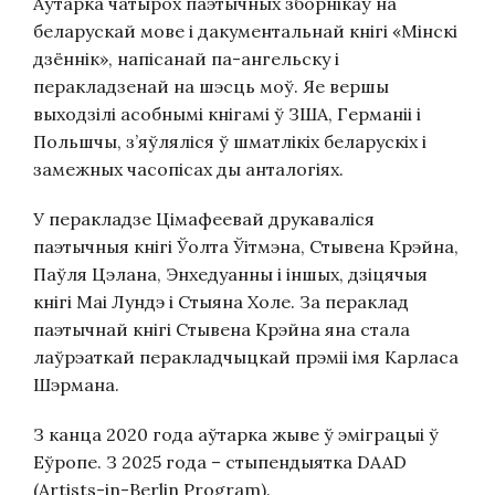
Аўтарка чатырох паэтычных зборнікаў на
беларускай мове і дакументальнай кнігі «Мінскі
дзённік», напісанай па-ангельску і
перакладзенай на шэсць моў. Яе вершы
выходзілі асобнымі кнігамі ў ЗША, Германіі і
Польшчы, з’яўляліся ў шматлікіх беларускіх і
замежных часопісах ды анталогіях.
У перакладзе Цімафеевай друкаваліся
паэтычныя кнігі Ўолта Ўітмэна, Стывена Крэйна,
Паўля Цэлана, Энхедуанны і іншых, дзіцячыя
кнігі Маі Лундэ і Стыяна Холе. За пераклад
паэтычнай кнігі Стывена Крэйна яна стала
лаўрэаткай перакладчыцкай прэміі імя Карласа
Шэрмана.
З канца 2020 года аўтарка жыве ў эміграцыі ў
Еўропе. З 2025 года – стыпендыятка DAAD
(Artists-in-Berlin Program).