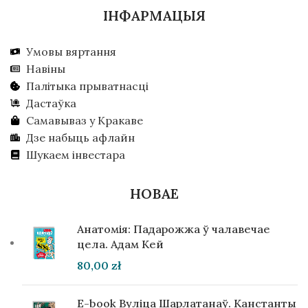
ІНФАРМАЦЫЯ
Умовы вяртання
Навіны
Палітыка прыватнасці
Дастаўка
Самавываз у Кракаве
Дзе набыць афлайн
Шукаем інвестара
НОВАЕ
Анатомія: Падарожжа ў чалавечае
цела. Адам Кей
80,00
zł
E-book Вуліца Шарлатанаў. Канстанты