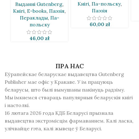
Кнігі
,
Па-польску
,
Выданнi Gutenberg
,
Галчыньскі ў
Паэзія
Кнігі
,
E-books
,
Паэзія
,
перакладах Андрэя
Пераклады
,
Па-
Хадановіча
60,00
zł
польску
46,00
zł
ПРА НАС
Еўрапейскае беларускае выдавецтва Gutenberg
Publisher мае офіс у Кракаве. У ім працуюць
беларусы, што былі вымушаны пакінуць радзiму.
Мы імкнемся ствараць папулярныя беларускія кнігі
і настолкі.
16 лютага 2026 года КДБ Беларусі прызнала
выдавецтва экстрэмісцім фармаваннем. Калі ласка,
улічвайце гэта, калі жывеце ў Беларусі.