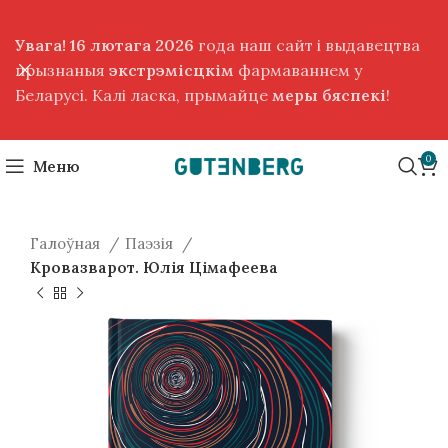
Увага! 16 лютага 2026
года наш сайт і выдавецтва
прызнаныя
экстрэмісцкім
фармаваннем у
Беларусі. Калі ласка, прымайце
меры бяспекі
!
0
Меню
Галоўная
Паэзія
Кровазварот. Юлія Цімафеева