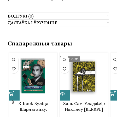
ВОДГУКІ (0)
ДАСТАЎКА І ЎРУЧЭННЕ
Спадарожныя тавары
SOLD OUT
E-book Вуліца
Sam. Сам. Уладзімір
Шарлатанаў.
Някляеў [BLR&PL]
Канстанты Ільдэфанс