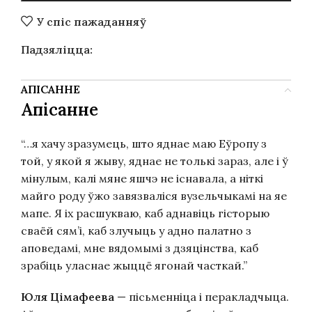
У спіс пажаданняў
Падзяліцца:
АПІСАННЕ
Апісанне
“…я хачу зразумець, што яднае маю Еўропу з
той, у якой я жыву, яднае не толькі зараз, але і ў
мінулым, калі мяне яшчэ не існавала, а ніткі
майго роду ўжо завязваліся вузельчыкамі на яе
мапе. Я іх расшукваю, каб аднавіць гісторыю
сваёй сям’і, каб злучыць у адно палатно з
аповедамі, мне вядомымі з дзяцінства, каб
зрабіць уласнае жыццё ягонай часткай.”
Юля Цімафеева
— пісьменніца і перакладчыца.