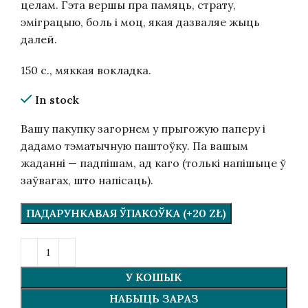
целам. Гэта вершы пра памяць, страту,
эміграцыю, боль і моц, якая дазваляе жыць
далей.
150 c., мяккая вокладка.
In stock
Вашу пакупку загорнем у прыгожую паперу і
дадамо тэматычную паштоўку. Па вашым
жаданні — падпішам, ад каго (толькі напішыце ў
заўвагах, што напісаць).
ПАДАРУНКАВАЯ ЎПАКОЎКА (+20 ZŁ)
У КОШЫК
НАБЫЦЬ ЗАРАЗ