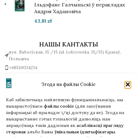
Ільдэфанс Галчыньскі ў перакладах
Андрэя Хадановіча
43,81
zł
НАШЫ КАНТАКТЫ
вул. Лабзоўская, 15 /15 (ul. Łobzowska, 15/15) Кракаў,
Польшча
+48510034234
office (на) gutenbergpublisher.eu
Напісаць нам!
Згода на файлы Cookie
Каб забяспечыць найлепшую функцыянальнасць, мы
выкарыстоўваем
файлы cookie
(для захоўвання
інфармацыі аб прыладзе і/ці доступу да яе). Згода на
Гэтая версія сайта створана
выкарыстанне гэтых тэхналогій дазволіць нам
ў рамках праекта ArtPower
апрацоўваць такія дадзеныя як
асаблівасці прагляду
з падтрымкай Еўрапейскага Саюзу
старонак
альбо Вашы
ўнікальныя ідэнтыфікатары
.