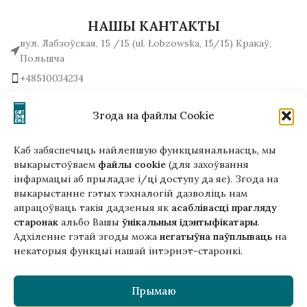
НАШЫ КАНТАКТЫ
вул. Лабзоўская, 15 /15 (ul. Łobzowska, 15/15) Кракаў,
Польшча
+48510034234
office (на) gutenbergpublisher.eu
Напісаць нам!
Згода на файлы Cookie
Каб забяспечыць найлепшую функцыянальнасць, мы
выкарыстоўваем
файлы cookie
(для захоўвання
інфармацыі аб прыладзе і/ці доступу да яе). Згода на
Гэтая версія сайта створана
выкарыстанне гэтых тэхналогій дазволіць нам
ў рамках праекта ArtPower
апрацоўваць такія дадзеныя як
асаблівасці прагляду
з падтрымкай Еўрапейскага Саюзу
старонак
альбо Вашы
ўнікальныя ідэнтыфікатары
.
Адхіленне гэтай згоды можа
негатыўна паўплываць
на
некаторыя функцыі нашай інтэрнэт-старонкі.
Прымаю