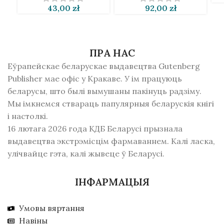
43,00
zł
92,00
zł
ПРА НАС
Еўрапейскае беларускае выдавецтва Gutenberg
Publisher мае офіс у Кракаве. У ім працуюць
беларусы, што былі вымушаны пакінуць радзiму.
Мы імкнемся ствараць папулярныя беларускія кнігі
і настолкі.
16 лютага 2026 года КДБ Беларусі прызнала
выдавецтва экстрэмісцім фармаваннем. Калі ласка,
улічвайце гэта, калі жывеце ў Беларусі.
ІНФАРМАЦЫЯ
Умовы вяртання
Навіны