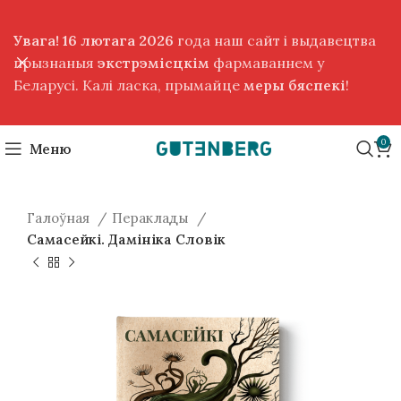
Увага! 16 лютага 2026
года наш сайт і выдавецтва
прызнаныя
экстрэмісцкім
фармаваннем у
Беларусі. Калі ласка, прымайце
меры бяспекі
!
0
Меню
Галоўная
Пераклады
Самасейкі. Дамініка Словік