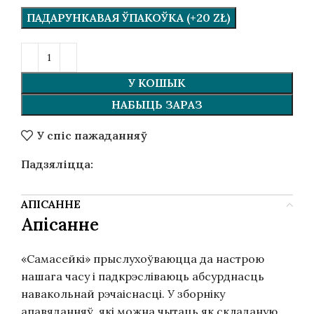
ПАДАРУНКАВАЯ ЎПАКОЎКА (+20 ZŁ)
У КОШЫК
НАБЫЦЬ ЗАРАЗ
У спіс пажаданняў
Падзяліцца:
АПІСАННЕ
Апісанне
«Самасейкі» прыслухоўваюцца да настрою
нашага часу і падкрэсліваюць абсурднасць
навакольнай рэчаіснасці. У зборніку
апавяданняў, які можна чы­таць як складаную