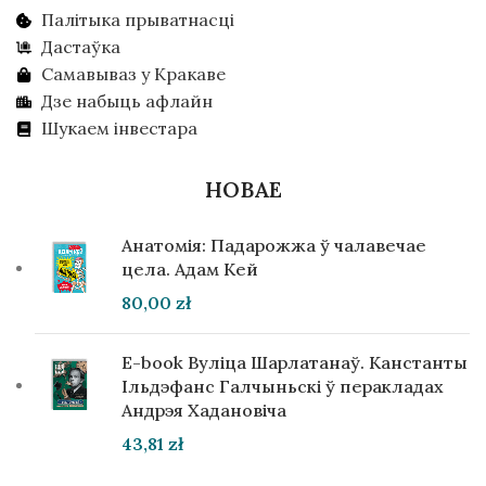
Палітыка прыватнасці
Дастаўка
Самавываз у Кракаве
Дзе набыць афлайн
Шукаем інвестара
НОВАЕ
Анатомія: Падарожжа ў чалавечае
цела. Адам Кей
80,00
zł
E-book Вуліца Шарлатанаў. Канстанты
Ільдэфанс Галчыньскі ў перакладах
Андрэя Хадановіча
43,81
zł