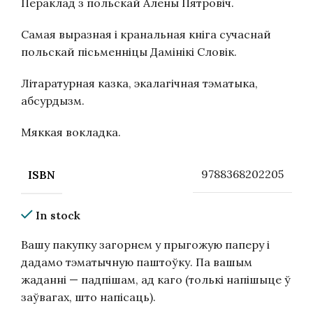
Пераклад з польскай Алены Пятровіч.
Самая выразная і кранальная кніга сучаснай
польскай пісьменніцы Дамінікі Словік.
Літаратурная казка, экалагічная тэматыка,
абсурдызм.
Мяккая вокладка.
9788368202205
ISBN
In stock
Вашу пакупку загорнем у прыгожую паперу і
дадамо тэматычную паштоўку. Па вашым
жаданні — падпішам, ад каго (толькі напішыце ў
заўвагах, што напісаць).