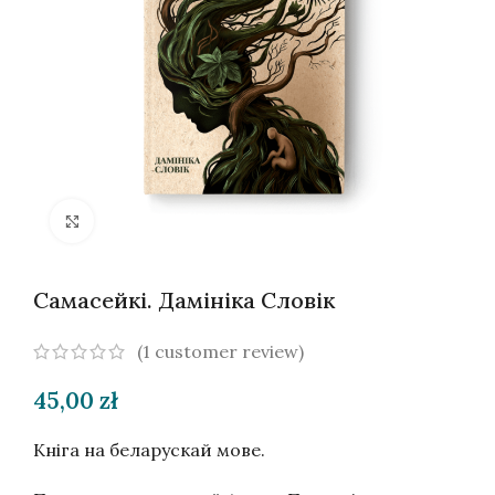
Націсніце, каб павялічыць
Самасейкі. Дамініка Словік
(
1
customer review)
45,00
zł
Кніга на беларускай мове.