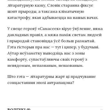
літаратурную казку, Словік старанна фіксуе
шэпт прыроды, а таксама кліматычную
катастрофу, якая адбываецца на нашых вачах.
У свеце герояў «Самасеек» кіруе ўяўленне, няма
да­кладных правіл, а мяжа паміж светам людзей
і пры­родай становіцца ўсё больш размытай.
Гэта гісто­рыя пра нас — тут і цяпер, у будучыні.
Аўтар неўзаметку выводзіць нас з зоны
камфорту, супастаўляючы сваіх герояў з
невядомым, непазнаным, неназваным.
Што гэта — літаратурны жарт ці прадчуванне
сонцастаяння эпохі антрапацэна?
ВОДГУКІ (1)