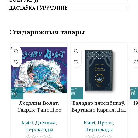
ДАСТАЎКА І ЎРУЧЭННЕ
Спадарожныя тавары
Ледзяны Волат.
Валадар пярсцёнкаў.
1
Сакрыс Тапеліюс
Вяртанне Караля. Дж.
Р. Р. Толкін
Кнігі
,
Дзеткам
,
Кнігі
,
Проза
,
Пераклады
Пераклады