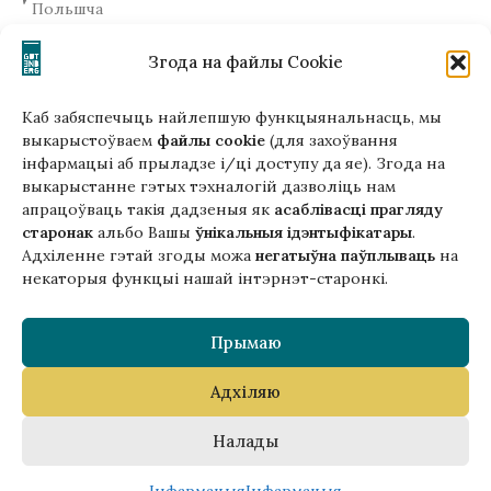
Польшча
+48510034234
Згода на файлы Cookie
office (на) gutenbergpublisher.eu
Напісаць нам!
Каб забяспечыць найлепшую функцыянальнасць, мы
выкарыстоўваем
файлы cookie
(для захоўвання
інфармацыі аб прыладзе і/ці доступу да яе). Згода на
выкарыстанне гэтых тэхналогій дазволіць нам
апрацоўваць такія дадзеныя як
асаблівасці прагляду
Гэтая версія сайта створана
ў рамках праекта ArtPower
старонак
альбо Вашы
ўнікальныя ідэнтыфікатары
.
з падтрымкай Еўрапейскага Саюзу
Адхіленне гэтай згоды можа
негатыўна паўплываць
на
некаторыя функцыі нашай інтэрнэт-старонкі.
Прымаю
Адхіляю
Налады
Copyright © 2025 Gutenberg Publisher Sp. z o.o.
0