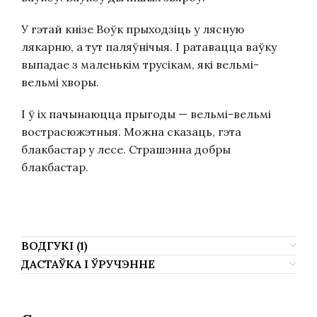
У гэтай кнізе Воўк прыходзіць у лясную
лякарню, а тут паляўнічыя. І ратавацца ваўку
выпадае з маленькім трусікам, які вельмі-
вельмі хворы.
І ў іх пачынаюцца прыгоды — вельмі-вельмі
вострасюжэтныя. Можна сказаць, гэта
блакбастар у лесе. Страшэнна добры
блакбастар.
ВОДГУКІ (1)
ДАСТАЎКА І ЎРУЧЭННЕ