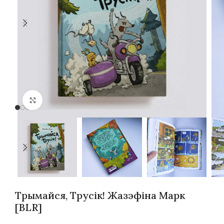
Націсніце, каб павялічыць
Трымайся, Трусік! Жазэфіна Марк
[BLR]