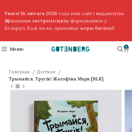
Увага! 16 лютага 2026
года наш сайт і выдавецтва
прызнаныя
экстрэмісцкім
фармаваннем у
Беларусі. Калі ласка, прымайце
меры бяспекі
!
0
Меню
Галоўная
Дзеткам
Трымайся, Трусік! Жазэфіна Марк [BLR]