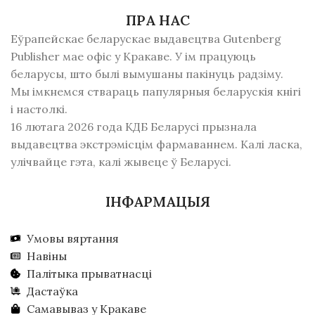
ПРА НАС
Еўрапейскае беларускае выдавецтва Gutenberg
Publisher мае офіс у Кракаве. У ім працуюць
беларусы, што былі вымушаны пакінуць радзiму.
Мы імкнемся ствараць папулярныя беларускія кнігі
і настолкі.
16 лютага 2026 года КДБ Беларусі прызнала
выдавецтва экстрэмісцім фармаваннем. Калі ласка,
улічвайце гэта, калі жывеце ў Беларусі.
ІНФАРМАЦЫЯ
Умовы вяртання
Навіны
Палітыка прыватнасці
Дастаўка
Самавываз у Кракаве