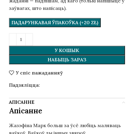
жаданні — падпішам, ад каго (толькі напішыце ў
заўвагах, што напісаць).
ПАДАРУНКАВАЯ ЎПАКОЎКА (+20 ZŁ)
У КОШЫК
НАБЫЦЬ ЗАРАЗ
У спіс пажаданняў
Падзяліцца:
АПІСАННЕ
Апісанне
Жазэфіна Марк больш за ўсё любіць маляваць
ваўкоў. Ваўкоў ды іншых звяроў.