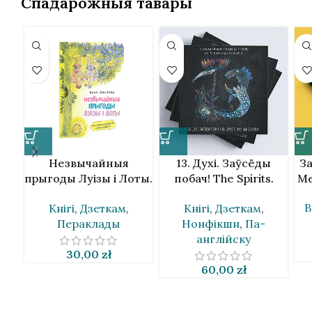
Спадарожныя тавары
Незвычайныя
13. Духі. Заўсёды
За
прыгоды Луізы і Лоты.
побач! The Spirits.
Ме
Эрых Кэстнэр
They are so close!
В
Кнігі
,
Дзеткам
,
Кнігі
,
Дзеткам
,
Таццяна Ван Дэн
Пераклады
Нонфікшн
,
Па-
Брынк [BLR&EN]
англійску
30,00
zł
60,00
zł