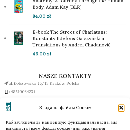
Anatomy: A Journey Through the Human
Body. Adam Kay [BLR]
84.00
zł
E-book The Street of Charlatans:
Konstanty Ildefons Galczyński in
Translations by Andrei Chadanovič
46.00
zł
NASZE KONTAKTY
ul. Łobzowska, 15/15 Kraków, Polska
+48510034234
office (na) gutenbergpublisher.eu
Napisz do nas!
Згода на файлы Cookie
Каб забяспечыць найлепшую функцыянальнасць, мы
выкарыстоўваем
файлы cookie
(для захоўвання