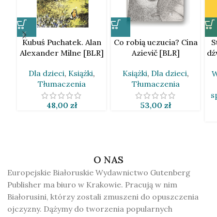
Kubuś Puchatek. Alan
Co robią uczucia? Cina
S
Alexander Milne [BLR]
Azievič [BLR]
dź
Dla dzieci
,
Książki
,
Książki
,
Dla dzieci
,
W
Tłumaczenia
Tłumaczenia
s
48,00
zł
53,00
zł
O NAS
Europejskie Białoruskie Wydawnictwo Gutenberg
Publisher ma biuro w Krakowie. Pracują w nim
Białorusini, którzy zostali zmuszeni do opuszczenia
ojczyzny. Dążymy do tworzenia popularnych