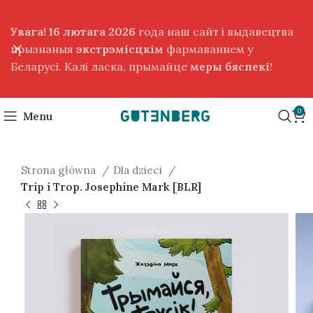
Увага! 16 лютага 2026
года наш сайт і выдавецтва
прызнаныя
экстрэмісцкім
фармаваннем у
Беларусі. Калі ласка, прымайце
меры бяспекі
!
0
Menu
Strona główna
Dla dzieci
Trip i Trop. Josephine Mark [BLR]