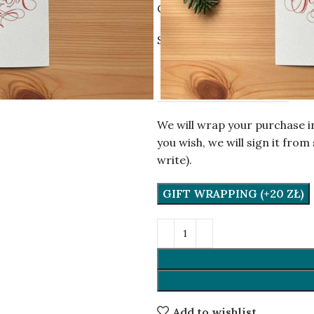
Calligraphy by Maia Liebiedzi
Size:
10,6×15 cм.
PUBLISHING HOUSE
We will wrap your purchase i
you wish, we will sign it fr
write).
GIFT WRAPPING (+20 ZŁ)
Add to wishlist