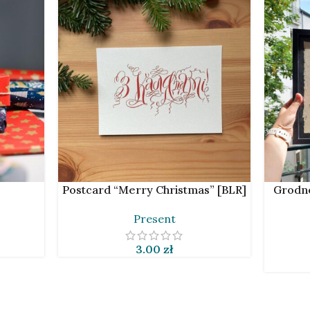
ADD TO CART
ADD TO 
Postcard “Merry Christmas” [BLR]
Grodno
Present
3.00
zł