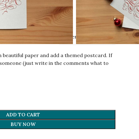
eva.
Gutenberg Publisher
n beautiful paper and add a themed postcard. If
om someone (just write in the comments what to
ADD TO CART
BUY NOW