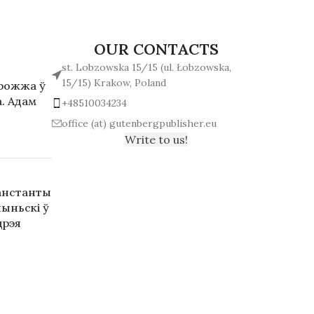
OUR CONTACTS
st. Lobzowska 15/15 (ul. Łobzowska,
15/15) Krakow, Poland
арожжа ў
. Адам
+48510034234
office (at) gutenbergpublisher.eu
Write to us!
анстанты
ыньскі ў
дрэя