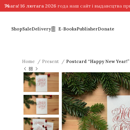
Увага! 16 лютага 2026
года наш сайт і выдавецтва п
Shop
Sale
Delivery
E-Books
Publisher
Donate
Home
Present
Postcard “Happy New Year!”