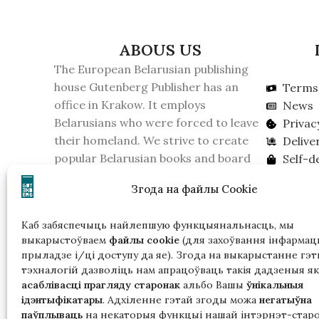
ABOUS US
The European Belarusian publishing
house Gutenberg Publisher has an
Terms 
office in Krakow. It employs
News
Belarusians who were forced to leave
Privac
their homeland. We strive to create
Delive
popular Belarusian books and board
Self-d
games.
Buy off
Згода на файлы Cookie
On February 16, 2026, the KGB of
Lookin
Belarus recognized the publishing
Каб забяспечыць найлепшую функцыянальнасць, мы
house as an extremist formation.
выкарыстоўваем
файлы cookie
(для захоўвання інфармацы
Please take this into account if you live
прыладзе і/ці доступу да яе). Згода на выкарыстанне гэт
in Belarus.
тэхналогій дазволіць нам апрацоўваць такія дадзеныя як
асаблівасці прагляду старонак
альбо Вашы
ўнікальныя
ідэнтыфікатары
. Адхіленне гэтай згоды можа
негатыўна
паўплываць
на некаторыя функцыі нашай інтэрнэт-старо