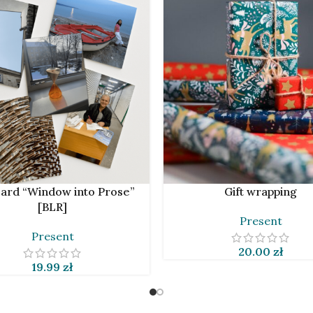
CART
ADD TO CART
ard “Window into Prose”
Gift wrapping
[BLR]
Present
Present
20.00
zł
19.99
zł