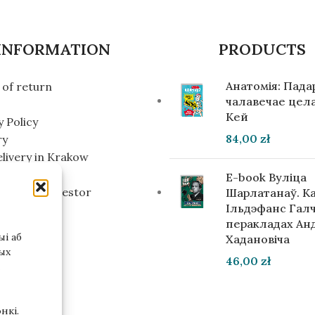
INFORMATION
PRODUCTS
Анатомія: Пад
of return
чалавечае цела
Кей
y Policy
84,00
zł
ry
elivery in Krakow
line
E-book Вуліца
g for an investor
Шарлатанаў. К
Ільдэфанс Галч
перакладах Ан
і аб
Хадановіча
ых
46,00
zł
нкі.