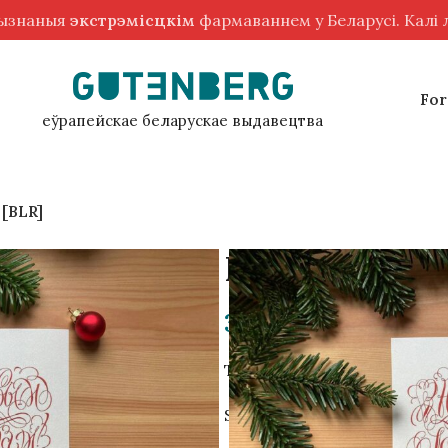
рызнаныя
экстрэмісцкім
фармаваннем у Беларусі. Калі
For
еўрапейскае беларускае выдавецтва
 [BLR]
Postcard “Hap
3.00
zł
The reverse side of the postc
Shiny designer paper.