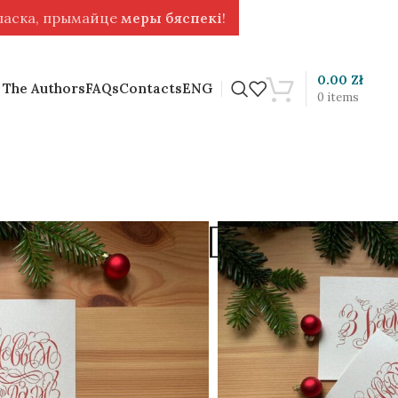
 ласка, прымайце
меры бяспекі
!
0.00
Zł
 The Authors
FAQs
Contacts
ENG
0
items
py New Year!” [BLR]
ard is blank.