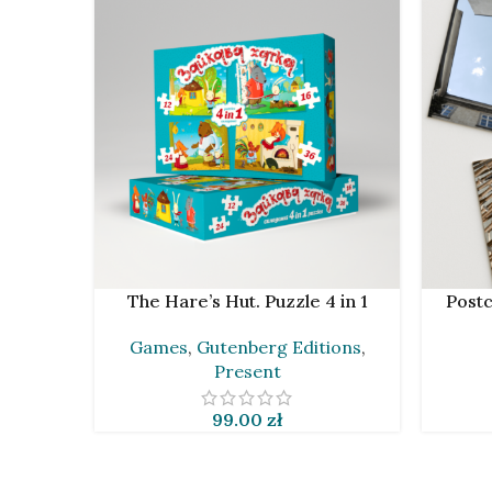
ADD TO CART
ADD TO 
The Hare’s Hut. Puzzle 4 in 1
Postc
Games
,
Gutenberg Editions
,
Present
99.00
zł