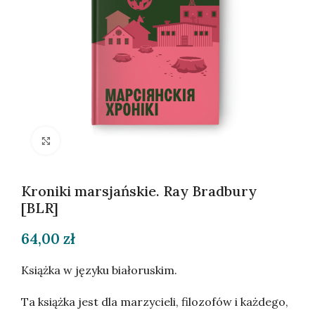
Kliknij, aby powiększyć
Kroniki marsjańskie. Ray Bradbury
[BLR]
64,00
zł
Książka w języku białoruskim.
Ta książka jest dla marzycieli, filozofów i każdego,