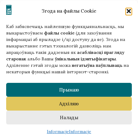
office (na) gutenbergpublisher.eu
Napisz do nas!
Згода на файлы Cookie
Каб забяспечыць найлепшую функцыянальнасць, мы
выкарыстоўваем
файлы cookie
(для захоўвання
інфармацыі аб прыладзе і/ці доступу да яе). Згода на
Гэтая версія сайта створана
выкарыстанне гэтых тэхналогій дазволіць нам
ў рамках праекта ArtPower
апрацоўваць такія дадзеныя як
асаблівасці прагляду
з падтрымкай Еўрапейскага Саюзу
старонак
альбо Вашы
ўнікальныя ідэнтыфікатары
.
Адхіленне гэтай згоды можа
негатыўна паўплываць
на
некаторыя функцыі нашай інтэрнэт-старонкі.
Прымаю
Адхіляю
Copyright © 2025 Gutenberg Publisher Sp. z o.o.
Налады
0
Informacje
Informacje