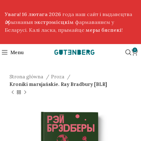
Увага! 16 лютага 2026
года наш сайт і выдавецтва
прызнаныя
экстрэмісцкім
фармаваннем у
Беларусі. Калі ласка, прымайце
меры бяспекі
!
0
Menu
Strona główna
Proza
Kroniki marsjańskie. Ray Bradbury [BLR]