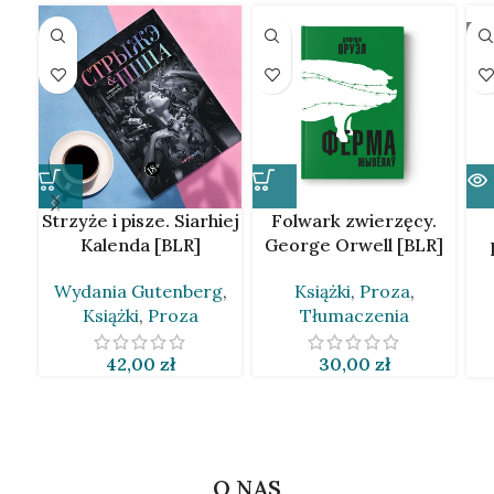
SO
Strzyże i pisze. Siarhiej
Folwark zwierzęcy.
Kalenda [BLR]
George Orwell [BLR]
Wydania Gutenberg
,
Książki
,
Proza
,
Książki
,
Proza
Tłumaczenia
42,00
zł
30,00
zł
O NAS