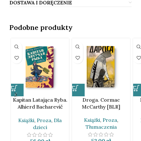
DOSTAWA I DORĘCZENIE
Podobne produkty
Kapitan Latająca Ryba.
Droga. Cormac
Alhierd Bacharevič
McCarthy [BLR]
[BLR]
Książki
,
Proza
,
Książki
,
Proza
,
Dla
Tłumaczenia
dzieci
52,00
zł
56,00
zł