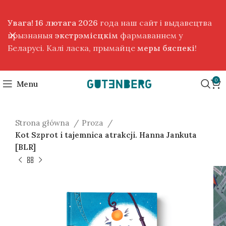
Увага! 16 лютага 2026
года наш сайт і выдавецтва
прызнаныя
экстрэмісцкім
фармаваннем у
Беларусі. Калі ласка, прымайце
меры бяспекі
!
0
Menu
Strona główna
Proza
Kot Szprot i tajemnica atrakcji. Hanna Jankuta
[BLR]