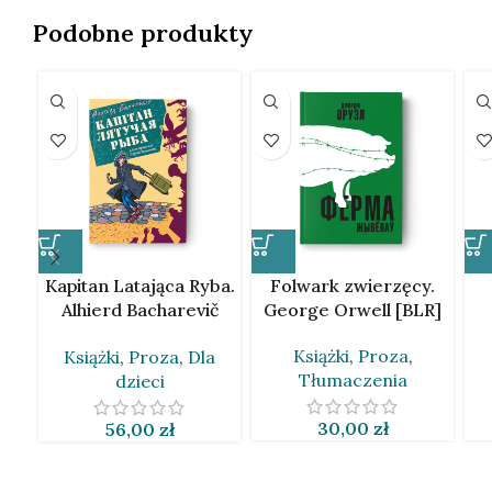
Podobne produkty
Kapitan Latająca Ryba.
Folwark zwierzęcy.
Alhierd Bacharevič
George Orwell [BLR]
[BLR]
Książki
,
Proza
,
Książki
,
Proza
,
Dla
Tłumaczenia
dzieci
30,00
zł
56,00
zł