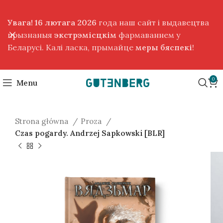
Увага! 16 лютага 2026
года наш сайт і выдавецтва
прызнаныя
экстрэмісцкім
фармаваннем у
Беларусі. Калі ласка, прымайце
меры бяспекі
!
0
Menu
Strona główna
Proza
Czas pogardy. Andrzej Sapkowski [BLR]