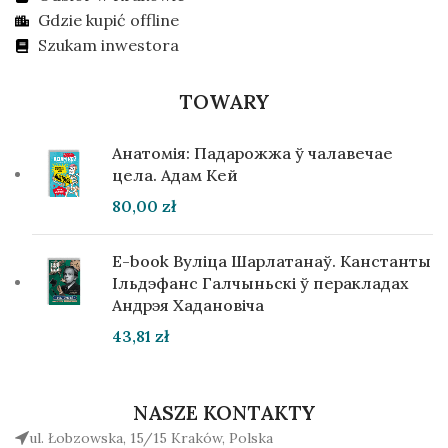
Gdzie kupić offline
Szukam inwestora
TOWARY
Анатомія: Падарожжа ў чалавечае
цела. Адам Кей
80,00
zł
E-book Вуліца Шарлатанаў. Канстанты
Ільдэфанс Галчыньскі ў перакладах
Андрэя Хадановіча
43,81
zł
NASZE KONTAKTY
ul. Łobzowska, 15/15 Kraków, Polska