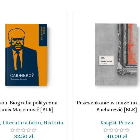
O KOSZYKA
DODAJ DO KOSZYKA
ou. Biografia polityczna.
Przeszukanie w muzeum. 
ianis Marcinovič [BLR]
Bacharevič [BLR]
,
Literatura faktu
,
Historia
Książki
,
Proza
32,50
zł
40,00
zł