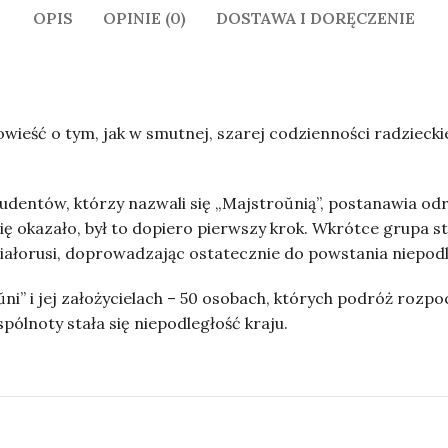
OPIS
OPINIE (0)
DOSTAWA I DORĘCZENIE
wieść o tym, jak w smutnej, szarej codzienności radzieckiej
udentów, którzy nazwali się „Majstroŭnią”, postanawia od
ię okazało, był to dopiero pierwszy krok. Wkrótce grupa 
 Białorusi, doprowadzając ostatecznie do powstania niepo
” i jej założycielach – 50 osobach, których podróż rozpocz
ólnoty stała się niepodległość kraju.