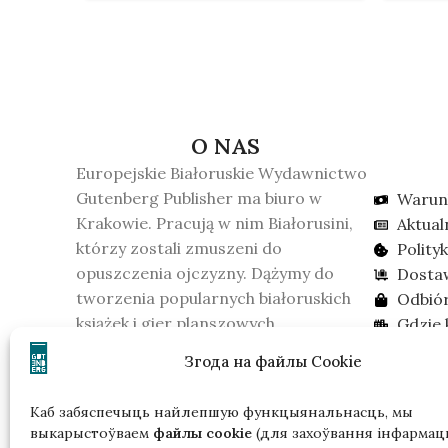
O NAS
Europejskie Białoruskie Wydawnictwo
Gutenberg Publisher ma biuro w
Warun
Krakowie. Pracują w nim Białorusini,
Aktual
którzy zostali zmuszeni do
Polity
opuszczenia ojczyzny. Dążymy do
Dosta
tworzenia popularnych białoruskich
Odbió
książek i gier planszowych.
Gdzie 
16 lutego 2026 roku KGB Białorusi
Szuka
Згода на файлы Cookie
uznało wydawnictwo za formację
ekstremistyczną. Prosimy wziąć to
Каб забяспечыць найлепшую функцыянальнасць, мы
pod uwagę, jeśli mieszkasz na
выкарыстоўваем
файлы cookie
(для захоўвання інфармацы