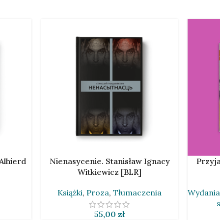
DODAJ DO KOSZYKA
DODAJ D
Alhierd
Nienasycenie. Stanisław Ignacy
Przyj
Witkiewicz [BLR]
Książki
,
Proza
,
Tłumaczenia
Wydania
55,00
zł