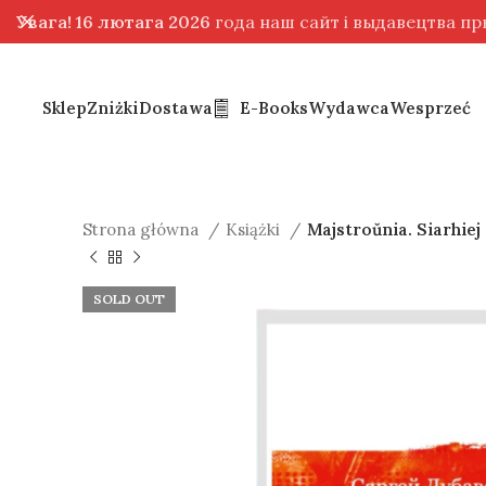
Увага! 16 лютага 2026
года наш сайт і выдавецтва п
Sklep
Zniżki
Dostawa
E-Books
Wydawca
Wesprzeć
Strona główna
Książki
Majstroŭnia. Siarhiej
SOLD OUT