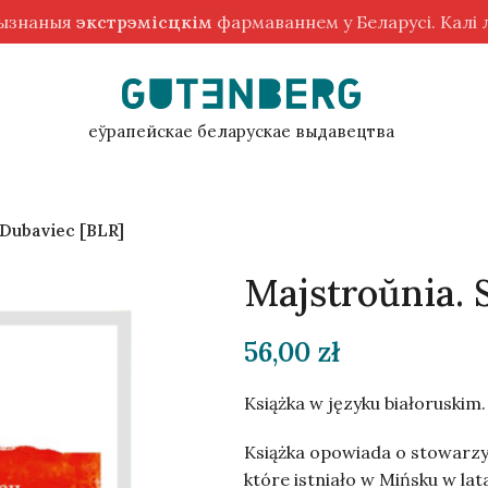
рызнаныя
экстрэмісцкім
фармаваннем у Беларусі. Калі
еўрапейскае беларускае выдавецтва
 Dubaviec [BLR]
Majstroŭnia. 
56,00
zł
Książka w języku białoruskim.
Książka opowiada o stowarzy
które istniało w Mińsku w lat