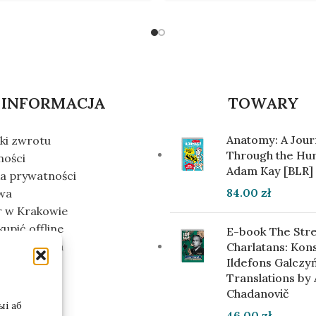
INFORMACJA
TOWARY
Anatomy: A Jou
ki zwrotu
Through the Hu
ności
Adam Kay [BLR]
ka prywatności
84.00
zł
wa
r w Krakowie
kupić offline
E-book The Stre
m inwestora
Charlatans: Kon
Ildefons Galczyń
Translations by
Chadanovič
і аб
46.00
zł