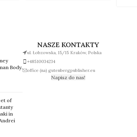
NASZE KONTAKTY
ul. Łobzowska, 15/15 Kraków, Polska
rney
+48510034234
man Body.
office (na) gutenbergpublisher.eu
Napisz do nas!
et of
stanty
ski in
 Andrei