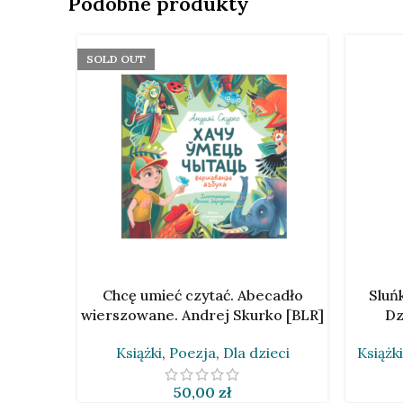
Podobne produkty
SOLD OUT
DOWIEDZ SIĘ WIĘCEJ
DODAJ D
Chcę umieć czytać. Abecadło
Sluńk
wierszowane. Andrej Skurko [BLR]
Dz
Książki
,
Poezja
,
Dla dzieci
Książki
50,00
zł