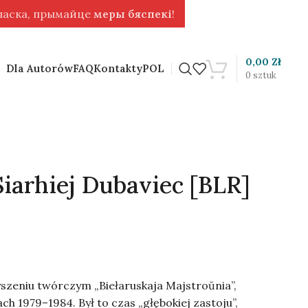
 ласка, прымайце
меры бяспекі
!
0,00
Zł
Dla Autorów
FAQ
Kontakty
POL
0
sztuk
Siarhiej Dubaviec [BLR]
szeniu twórczym „Biełaruskaja Majstroŭnia”,
ach 1979–1984. Był to czas „głębokiej zastoju”,