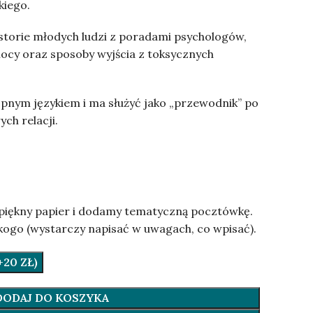
kiego.
istorie młodych ludzi z poradami psychologów,
ocy oraz sposoby wyjścia z toksycznych
ępnym językiem i ma służyć jako „przewodnik” po
ch relacji.
piękny papier i dodamy tematyczną pocztówkę.
kogo (wystarczy napisać w uwagach, co wpisać).
20 ZŁ)
DODAJ DO KOSZYKA