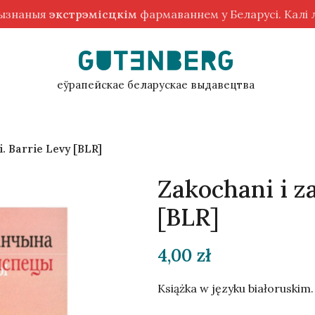
рызнаныя
экстрэмісцкім
фармаваннем у Беларусі. Калі
еўрапейскае беларускае выдавецтва
. Barrie Levy [BLR]
Zakochani i z
[BLR]
4,00
zł
Książka w języku białoruskim.