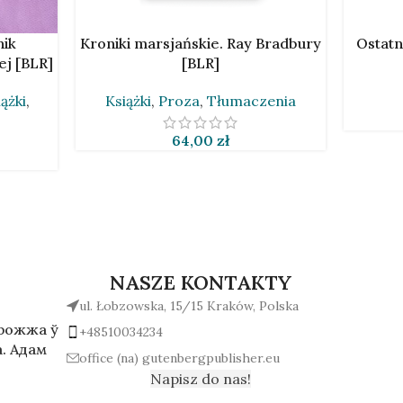
DODAJ DO KOSZYKA
DODAJ D
nik
Kroniki marsjańskie. Ray Bradbury
Ostatn
ej [BLR]
[BLR]
ążki
,
Książki
,
Proza
,
Tłumaczenia
64,00
zł
NASZE KONTAKTY
ul. Łobzowska, 15/15 Kraków, Polska
арожжа ў
+48510034234
. Адам
office (na) gutenbergpublisher.eu
Napisz do nas!