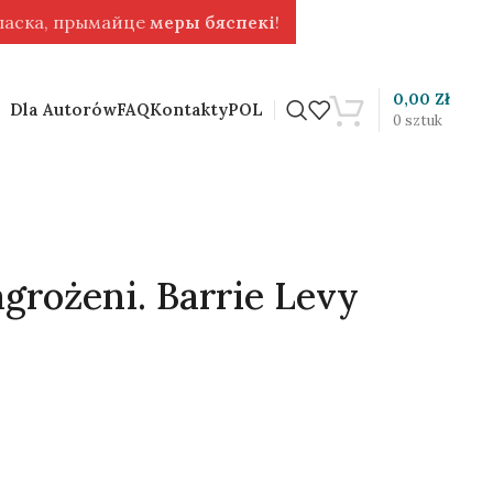
 ласка, прымайце
меры бяспекі
!
0,00
Zł
Dla Autorów
FAQ
Kontakty
POL
0
sztuk
agrożeni. Barrie Levy