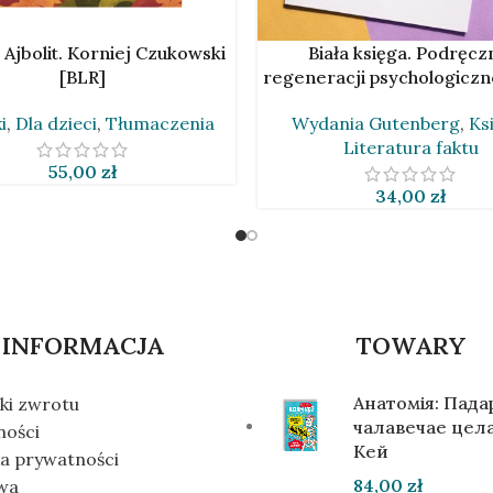
O KOSZYKA
DODAJ DO KOSZYKA
 Ajbolit. Korniej Czukowski
Biała księga. Podręcz
[BLR]
regeneracji psychologiczn
i
,
Dla dzieci
,
Tłumaczenia
Wydania Gutenberg
,
Ksi
Literatura faktu
55,00
zł
34,00
zł
INFORMACJA
TOWARY
Анатомія: Пад
ki zwrotu
чалавечае цела
ności
Кей
ka prywatności
84,00
zł
wa