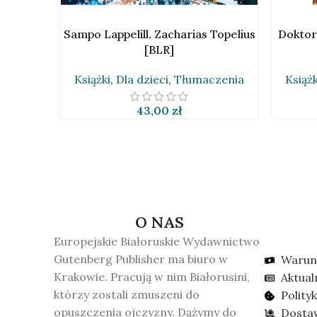
DODAJ DO KOSZYKA
DODAJ D
Sampo Lappelill. Zacharias Topelius
Doktor
[BLR]
Książki
,
Dla dzieci
,
Tłumaczenia
Książk
43,00
zł
O NAS
Europejskie Białoruskie Wydawnictwo
Gutenberg Publisher ma biuro w
Warun
Krakowie. Pracują w nim Białorusini,
Aktual
którzy zostali zmuszeni do
Polity
opuszczenia ojczyzny. Dążymy do
Dosta