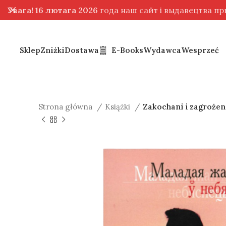
Увага! 16 лютага 2026
года наш сайт і выдавецтва п
Sklep
Zniżki
Dostawa
E-Books
Wydawca
Wesprzeć
Strona główna
Książki
Zakochani i zagrożeni