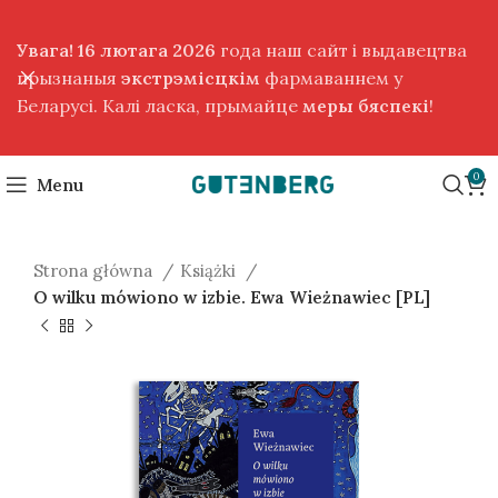
Увага! 16 лютага 2026
года наш сайт і выдавецтва
прызнаныя
экстрэмісцкім
фармаваннем у
Беларусі. Калі ласка, прымайце
меры бяспекі
!
0
Menu
Strona główna
Książki
O wilku mówiono w izbie. Ewa Wieżnawiec [PL]