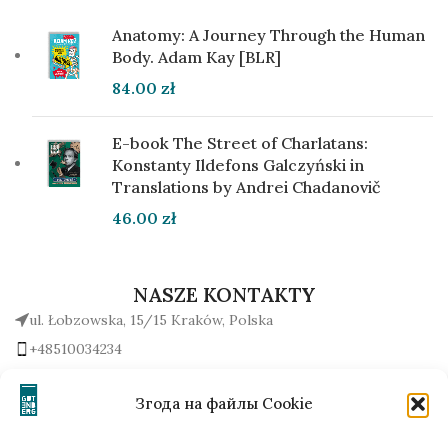
Anatomy: A Journey Through the Human
Body. Adam Kay [BLR]
84.00
zł
E-book The Street of Charlatans:
Konstanty Ildefons Galczyński in
Translations by Andrei Chadanovič
46.00
zł
NASZE KONTAKTY
ul. Łobzowska, 15/15 Kraków, Polska
+48510034234
office (na) gutenbergpublisher.eu
Napisz do nas!
Згода на файлы Cookie