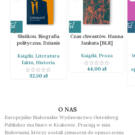
Sluńkou. Biografia
Czas chwastów. Hanna
polityczna. Dzianis
Jankuta [BLR]
Marcinovič [BLR]
Książki
,
Proza
Książki
,
Literatura
W
faktu
,
Historia
44,00
zł
s
32,50
zł
O NAS
Europejskie Białoruskie Wydawnictwo Gutenberg
Publisher ma biuro w Krakowie. Pracują w nim
Białorusini, którzy zostali zmuszeni do opuszczenia