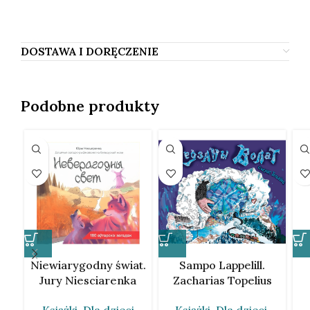
Filipenko, Саша Филиппенко, Фiлiпенка.
DOSTAWA I DORĘCZENIE
Podobne produkty
Niewiarygodny świat.
Sampo Lappelill.
Jury Niesciarenka
Zacharias Topelius
[BLR]
[BLR]
Książki
,
Dla dzieci
Książki
,
Dla dzieci
,