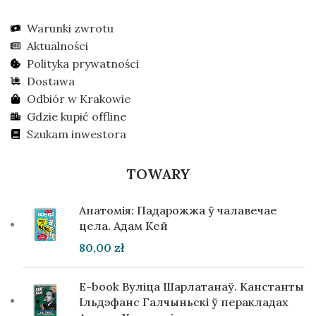
Warunki zwrotu
Aktualności
Polityka prywatności
Dostawa
Odbiór w Krakowie
Gdzie kupić offline
Szukam inwestora
TOWARY
Анатомія: Падарожжа ў чалавечае
цела. Адам Кей
80,00
zł
E-book Вуліца Шарлатанаў. Канстанты
Ільдэфанс Галчыньскі ў перакладах