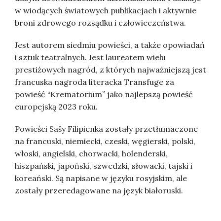
w wiodących światowych publikacjach i aktywnie
broni zdrowego rozsądku i człowieczeństwa.
Jest autorem siedmiu powieści, a także opowiadań
i sztuk teatralnych. Jest laureatem wielu
prestiżowych nagród, z których najważniejszą jest
francuska nagroda literacka Transfuge za
powieść “Krematorium” jako najlepszą powieść
europejską 2023 roku.
Powieści Sašy Filipienka zostały przetłumaczone
na francuski, niemiecki, czeski, węgierski, polski,
włoski, angielski, chorwacki, holenderski,
hiszpański, japoński, szwedzki, słowacki, tajski i
koreański. Są napisane w języku rosyjskim, ale
zostały przeredagowane na język białoruski.
Саша Филипенко, Sasha Filipenko, Sasza