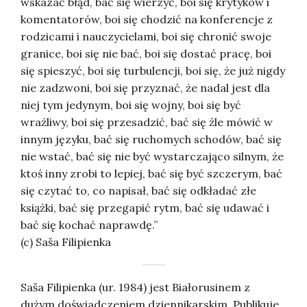
wskazać błąd, bać się wierzyć, boi się krytyków i
komentatorów, boi się chodzić na konferencje z
rodzicami i nauczycielami, boi się chronić swoje
granice, boi się nie bać, boi się dostać pracę, boi
się spieszyć, boi się turbulencji, boi się, że już nigdy
nie zadzwoni, boi się przyznać, że nadal jest dla
niej tym jedynym, boi się wojny, boi się być
wrażliwy, boi się przesadzić, bać się źle mówić w
innym języku, bać się ruchomych schodów, bać się
nie wstać, bać się nie być wystarczająco silnym, że
ktoś inny zrobi to lepiej, bać się być szczerym, bać
się czytać to, co napisał, bać się odkładać złe
książki, bać się przegapić rytm, bać się udawać i
bać się kochać naprawdę.”
(c) Saša Filipienka
Saša Filipienka (ur. 1984) jest Białorusinem z
dużym doświadczeniem dziennikarskim. Publikuje