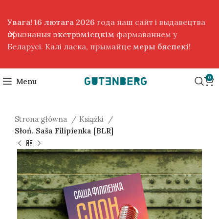
Увага! 16 лютага 2026
года наш сайт і выдавецтва
прызнаныя
экстрэмісцкім
фармаваннем у
Беларусі. Калі ласка, прымайце
меры бяспекі
!
0
Menu
Strona główna
Książki
Słoń. Saša Filipienka [BLR]