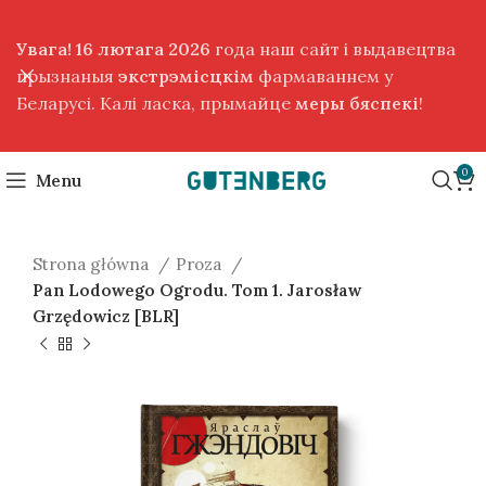
Увага! 16 лютага 2026
года наш сайт і выдавецтва
прызнаныя
экстрэмісцкім
фармаваннем у
Беларусі. Калі ласка, прымайце
меры бяспекі
!
0
Menu
Strona główna
Proza
Pan Lodowego Ogrodu. Tom 1. Jarosław
Grzędowicz [BLR]