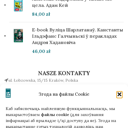
цела. Адам Кей
84,00
zł
E-book Вуліца Шарлатанаў. Канстанты
Ільдэфанс Галчыньскі ў перакладах
Андрэя Хадановіча
46,00
zł
NASZE KONTAKTY
ul. Łobzowska, 15/15 Kraków, Polska
+48510034234
Згода на файлы Cookie
office (na) gutenbergpublisher.eu
Napisz do nas!
Каб забяспечыць найлепшую функцыянальнасць, мы
выкарыстоўваем
файлы cookie
(для захоўвання
інфармацыі аб прыладзе і/ці доступу да яе). Згода на
выкарыстанне гэтых тэхналогій дазволіць нам