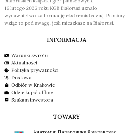
białoruskich książek i gier planszowych.
16 lutego 2026 roku KGB Białorusi uznało
wydawnictwo za formację ekstremistyczną. Prosimy
wziąć to pod uwagę, jeśli mieszkasz na Białorusi.
INFORMACJA
Warunki zwrotu
Aktualności
Polityka prywatności
Dostawa
Odbiór w Krakowie
Gdzie kupić offline
Szukam inwestora
TOWARY
Анатомія: Падарожжа ў чалавечае