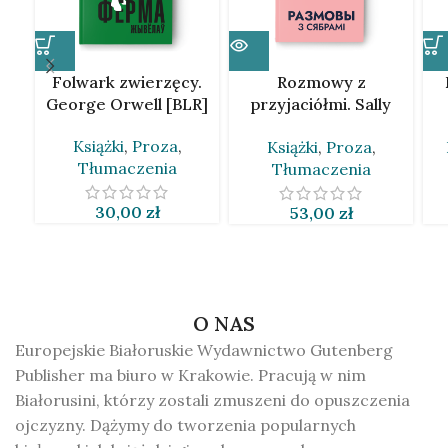
Folwark zwierzęcy.
Rozmowy z
George Orwell [BLR]
przyjaciółmi. Sally
Rooney [BLR]
Książki
,
Proza
,
Książki
,
Proza
,
Tłumaczenia
Tłumaczenia
30,00
zł
53,00
zł
O NAS
Europejskie Białoruskie Wydawnictwo Gutenberg
Publisher ma biuro w Krakowie. Pracują w nim
Białorusini, którzy zostali zmuszeni do opuszczenia
ojczyzny. Dążymy do tworzenia popularnych