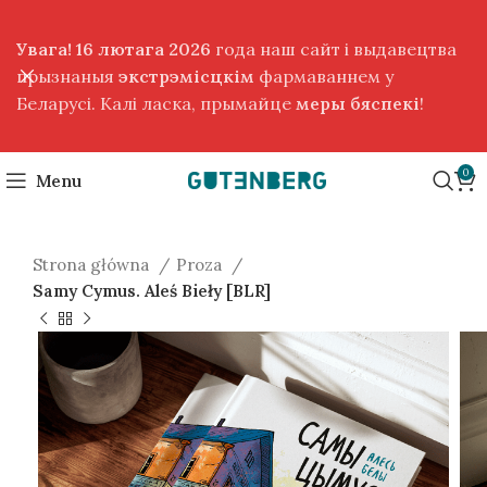
Увага! 16 лютага 2026
года наш сайт і выдавецтва
прызнаныя
экстрэмісцкім
фармаваннем у
Беларусі. Калі ласка, прымайце
меры бяспекі
!
0
Menu
Strona główna
Proza
Samy Cуmus. Aleś Bieły [BLR]