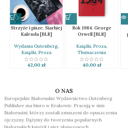
Strzyże i pisze. Siarhiej
Rok 1984. George
Kalenda [BLR]
Orwell [BLR]
Wydania Gutenberg
,
Książki
,
Proza
,
Książki
,
Proza
Tłumaczenia
42,00
zł
40,00
zł
O NAS
Europejskie Białoruskie Wydawnictwo Gutenberg
Publisher ma biuro w Krakowie. Pracują w nim
Białorusini, którzy zostali zmuszeni do opuszczenia
ojczyzny. Dążymy do tworzenia popularnych
białoruskich książek i gier planszowych.