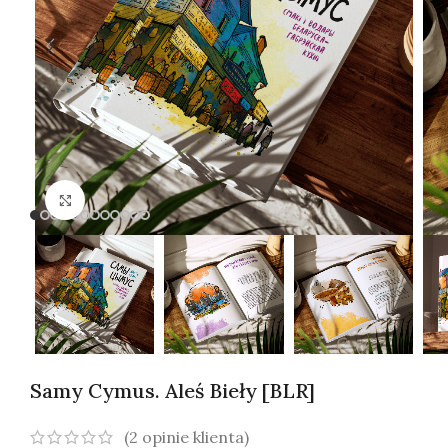
Kliknij, aby powiększyć
Samy Cуmus. Aleś Bieły [BLR]
(
2
opinie klienta)