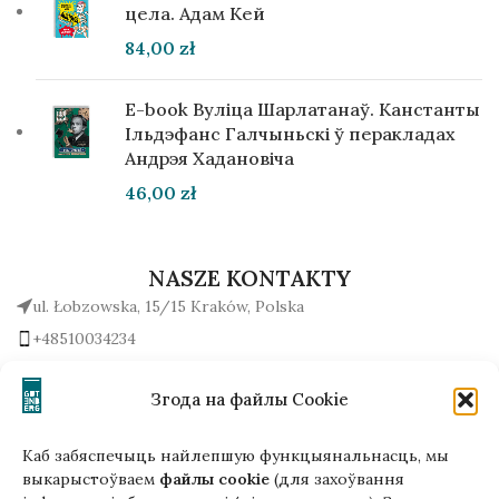
цела. Адам Кей
84,00
zł
E-book Вуліца Шарлатанаў. Канстанты
Ільдэфанс Галчыньскі ў перакладах
Андрэя Хадановіча
46,00
zł
NASZE KONTAKTY
ul. Łobzowska, 15/15 Kraków, Polska
+48510034234
office (na) gutenbergpublisher.eu
Napisz do nas!
Згода на файлы Cookie
Каб забяспечыць найлепшую функцыянальнасць, мы
выкарыстоўваем
файлы cookie
(для захоўвання