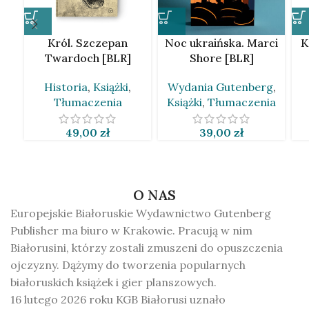
Król. Szczepan
Noc ukraińska. Marci
K
Twardoch [BLR]
Shore [BLR]
Historia
,
Książki
,
Wydania Gutenberg
,
Tłumaczenia
Książki
,
Tłumaczenia
49,00
zł
39,00
zł
O NAS
Europejskie Białoruskie Wydawnictwo Gutenberg
Publisher ma biuro w Krakowie. Pracują w nim
Białorusini, którzy zostali zmuszeni do opuszczenia
ojczyzny. Dążymy do tworzenia popularnych
białoruskich książek i gier planszowych.
16 lutego 2026 roku KGB Białorusi uznało