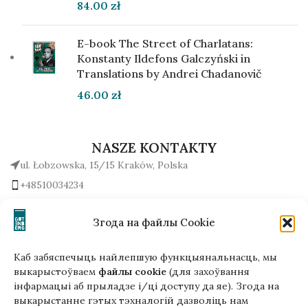
84.00
zł
E-book The Street of Charlatans:
Konstanty Ildefons Galczyński in
Translations by Andrei Chadanovič
46.00
zł
NASZE KONTAKTY
ul. Łobzowska, 15/15 Kraków, Polska
+48510034234
office (na) gutenbergpublisher.eu
Napisz do nas!
Згода на файлы Cookie
Каб забяспечыць найлепшую функцыянальнасць, мы
выкарыстоўваем
файлы cookie
(для захоўвання
інфармацыі аб прыладзе і/ці доступу да яе). Згода на
Гэтая версія сайта створана
выкарыстанне гэтых тэхналогій дазволіць нам
ў рамках праекта ArtPower