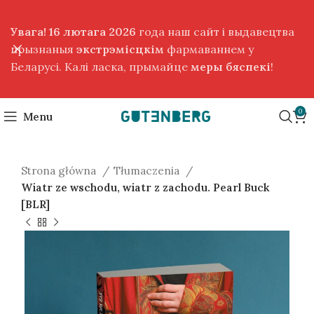
Увага! 16 лютага 2026
года наш сайт і выдавецтва
прызнаныя
экстрэмісцкім
фармаваннем у
Беларусі. Калі ласка, прымайце
меры бяспекі
!
0
Menu
Strona główna
Tłumaczenia
Wiatr ze wschodu, wiatr z zachodu. Pearl Buck
[BLR]