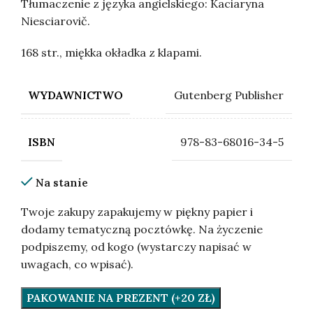
Tłumaczenie z języka angielskiego: Kaciaryna
Niesciarovič.
168 str., miękka okładka z klapami.
Gutenberg Publisher
WYDAWNICTWO
978-83-68016-34-5
ISBN
Na stanie
Twoje zakupy zapakujemy w piękny papier i
dodamy tematyczną pocztówkę. Na życzenie
podpiszemy, od kogo (wystarczy napisać w
uwagach, co wpisać).
PAKOWANIE NA PREZENT (+20 ZŁ)