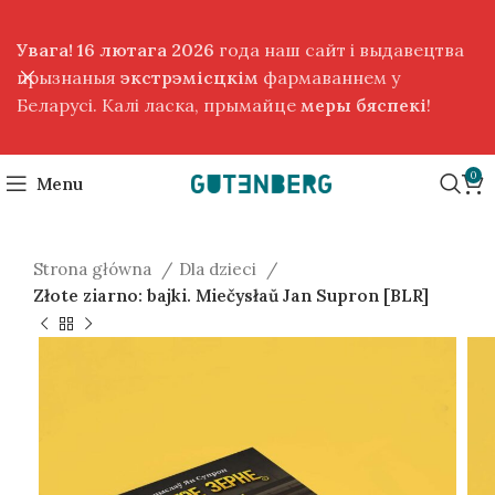
Увага! 16 лютага 2026
года наш сайт і выдавецтва
прызнаныя
экстрэмісцкім
фармаваннем у
Беларусі. Калі ласка, прымайце
меры бяспекі
!
0
Menu
Strona główna
Dla dzieci
Złote ziarno: bajki. Miečysłaŭ Jan Supron [BLR]