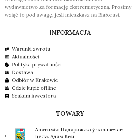
wydawnictwo za formację ekstremistyczną. Prosimy
wziąć to pod uwagę, jeśli mieszkasz na Białorusi.
INFORMACJA
Warunki zwrotu
Aktualności
Polityka prywatności
Dostawa
Odbiór w Krakowie
Gdzie kupić offline
Szukam inwestora
TOWARY
Анатомія: Падарожжа ў чалавечае
цела. Адам Кей