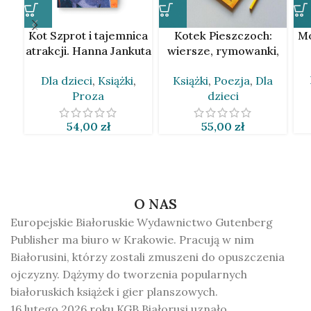
Kot Szprot i tajemnica
Kotek Pieszczoch:
Mo
atrakcji. Hanna Jankuta
wiersze, rymowanki,
[BLR]
kołysanki [BLR]
Dla dzieci
,
Książki
,
Książki
,
Poezja
,
Dla
Proza
dzieci
54,00
zł
55,00
zł
O NAS
Europejskie Białoruskie Wydawnictwo Gutenberg
Publisher ma biuro w Krakowie. Pracują w nim
Białorusini, którzy zostali zmuszeni do opuszczenia
ojczyzny. Dążymy do tworzenia popularnych
białoruskich książek i gier planszowych.
16 lutego 2026 roku KGB Białorusi uznało