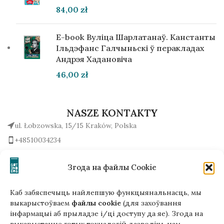
84,00
zł
E-book Вуліца Шарлатанаў. Канстанты
Ільдэфанс Галчыньскі ў перакладах
Андрэя Хадановіча
46,00
zł
NASZE KONTAKTY
ul. Łobzowska, 15/15 Kraków, Polska
+48510034234
office (na) gutenbergpublisher.eu
Napisz do nas!
Згода на файлы Cookie
Каб забяспечыць найлепшую функцыянальнасць, мы
выкарыстоўваем
файлы cookie
(для захоўвання
інфармацыі аб прыладзе і/ці доступу да яе). Згода на
Гэтая версія сайта створана