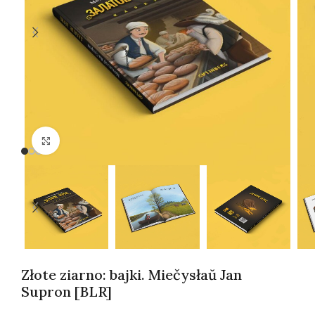
Kliknij, aby powiększyć
Złote ziarno: bajki. Miečysłaŭ Jan
Supron [BLR]