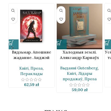
Вядзьмар. Апошняе
Халодныя землі.
Ус
жаданне. Анджэй
Аляксандр Карнаўх
т
Сапкоўскі
Выданнi Gutenberg
,
Кнігі
,
Проза
,
Кнігі
,
Лідары
Пераклады
продажаў
,
Проза
62,59
zł
59,00
zł