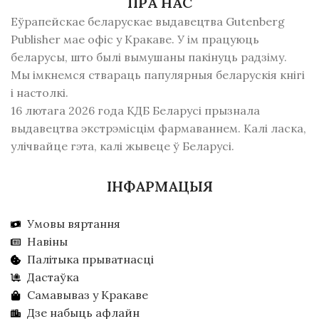
ПРА НАС
Еўрапейскае беларускае выдавецтва Gutenberg
Publisher мае офіс у Кракаве. У ім працуюць
беларусы, што былі вымушаны пакінуць радзiму.
Мы імкнемся ствараць папулярныя беларускія кнігі
і настолкі.
16 лютага 2026 года КДБ Беларусі прызнала
выдавецтва экстрэмісцім фармаваннем. Калі ласка,
улічвайце гэта, калі жывеце ў Беларусі.
ІНФАРМАЦЫЯ
Умовы вяртання
Навіны
Палітыка прыватнасці
Дастаўка
Самавываз у Кракаве
Дзе набыць афлайн