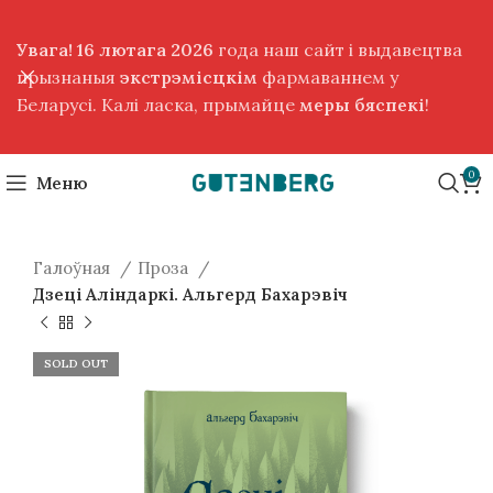
Увага! 16 лютага 2026
года наш сайт і выдавецтва
прызнаныя
экстрэмісцкім
фармаваннем у
Беларусі. Калі ласка, прымайце
меры бяспекі
!
0
Меню
Галоўная
Проза
Дзеці Аліндаркі. Альгерд Бахарэвіч
SOLD OUT