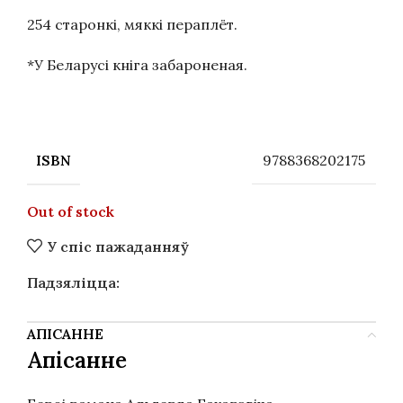
254 старонкі, мяккі пераплёт.
*У Беларусі кніга забароненая.
9788368202175
ISBN
Out of stock
У спіс пажаданняў
Падзяліцца:
АПІСАННЕ
Апісанне