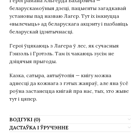
Героі рамана Альгерда Бахарэвіча —
беларускамоўныя дзеці, пацыенты загадкавай
установы пад назваю Лагер. Тут іх імкнуцца
«вылечыць» ад беларускага акцэнту і пазбавіць
беларускай ідэнтычнасці.
Героі ўцякаюць з Лагера ў лес, як сучасныя
Гэнзэль і Грэтэль. Там іх чакаюць зусім не
дзіцячыя прыгоды.
Казка, сатыра, антыўтопія — кнігу можна
аднесці да кожнага з гэтых жанраў, але яна ўсё
роўна застанецца кнігай пра нас, тых, хто жыве
тут і цяпер.
ВОДГУКІ (0)
ДАСТАЎКА І ЎРУЧЭННЕ