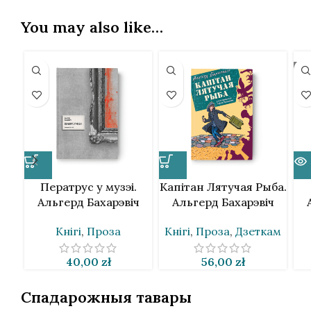
You may also like…
SO
Ператрус у музэі.
Капітан Лятучая Рыба.
Альгерд Бахарэвіч
Альгерд Бахарэвіч
Кнігі
,
Проза
Кнігі
,
Проза
,
Дзеткам
40,00
zł
56,00
zł
Спадарожныя тавары