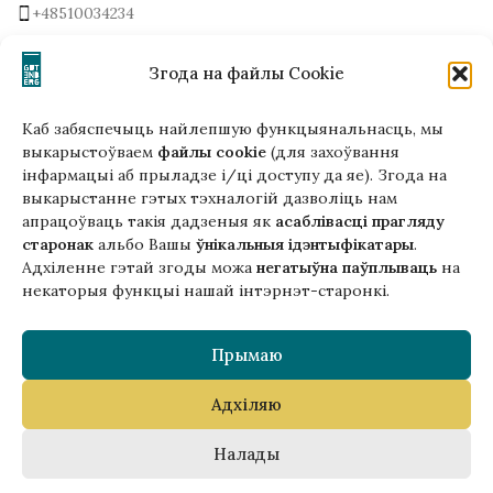
+48510034234
office (на) gutenbergpublisher.eu
Напісаць нам!
Згода на файлы Cookie
Каб забяспечыць найлепшую функцыянальнасць, мы
выкарыстоўваем
файлы cookie
(для захоўвання
інфармацыі аб прыладзе і/ці доступу да яе). Згода на
Гэтая версія сайта створана
выкарыстанне гэтых тэхналогій дазволіць нам
ў рамках праекта ArtPower
апрацоўваць такія дадзеныя як
асаблівасці прагляду
з падтрымкай Еўрапейскага Саюзу
старонак
альбо Вашы
ўнікальныя ідэнтыфікатары
.
Адхіленне гэтай згоды можа
негатыўна паўплываць
на
некаторыя функцыі нашай інтэрнэт-старонкі.
Прымаю
Адхіляю
Copyright © 2025 Gutenberg Publisher Sp. z o.o.
Налады