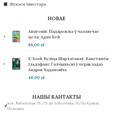
Шукаем інвестара
НОВАЕ
Анатомія: Падарожжа ў чалавечае
цела. Адам Кей
84,00
zł
E-book Вуліца Шарлатанаў. Канстанты
Ільдэфанс Галчыньскі ў перакладах
Андрэя Хадановіча
46,00
zł
НАШЫ КАНТАКТЫ
вул. Лабзоўская, 15 /15 (ul. Łobzowska, 15/15) Кракаў,
Польшча