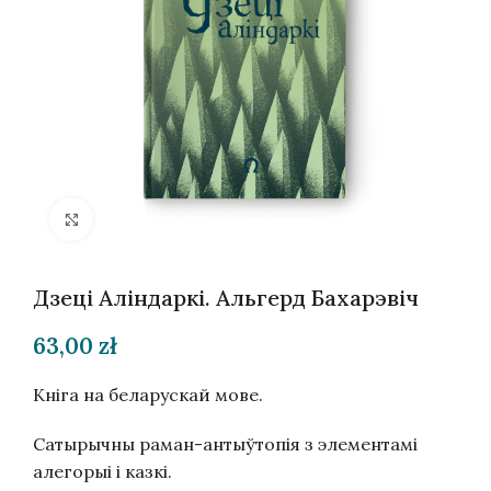
Націсніце, каб павялічыць
Дзеці Аліндаркі. Альгерд Бахарэвіч
63,00
zł
Кніга на беларускай мове.
Сатырычны раман-антыўтопія з элементамі
алегорыі і казкі.