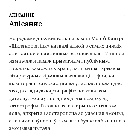
АПІСАННЕ
Апісанне
На радзіме дакументальны раман Маар’і Кангро
«Шкляное дзіця» назвалі адной з самых цяжкіх,
але і адной з найлепшых эстонскіх кніг. У творы
няма мяжы паміж прыватным і публічным.
Некалькі замежных краін, палітычныя крызісы,
літаратурныя кірмашы пыхлівасці — фон, на
якім гераіня спускаецца ва ўласнае пекла і дае
яго дакладную картаграфію, не хаваючы
дэталяў, імёнаў і не адводзячы позірку ад
катастрофы. Гэтая кніга гаворыць з чытачом
ясна, адкрыта і адстаронена ад уласнай эмоцыі,
але няма пэўнасці ў тым, што будзе адбывацца з
эмоцыямі чытача.