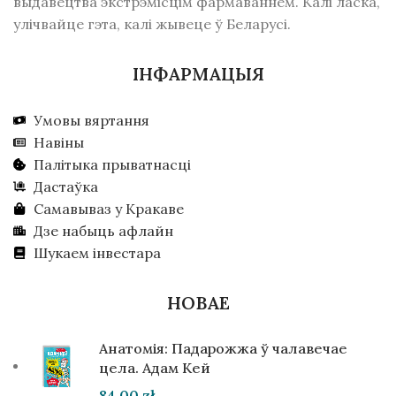
выдавецтва экстрэмісцім фармаваннем. Калі ласка,
улічвайце гэта, калі жывеце ў Беларусі.
ІНФАРМАЦЫЯ
Умовы вяртання
Навіны
Палітыка прыватнасці
Дастаўка
Самавываз у Кракаве
Дзе набыць афлайн
Шукаем інвестара
НОВАЕ
Анатомія: Падарожжа ў чалавечае
цела. Адам Кей
84,00
zł