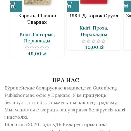
Кароль. Шчэпан
1984. Джордж Оруэл
З
Твардах
Кнігі
,
Проза
,
Кнігі
,
Гісторыя
,
Пераклады
Пераклады
40,00
zł
49,00
zł
ПРА НАС
Еўрапейскае беларускае выдавецтва Gutenberg
Publisher мае офіс у Кракаве. У ім працуюць
беларусы, што былі вымушаны пакінуць радзiму.
Мы імкнемся ствараць папулярныя беларускія кнігі
і настолкі.
16 лютага 2026 года КДБ Беларусі прызнала