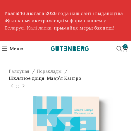
Увага! 16 лютага 2026
года наш сайт і выдавецтва
прызнаныя
экстрэмісцкім
фармаваннем у
Беларусі. Калі ласка, прымайце
меры бяспекі
!
0
Меню
Галоўная
Пераклады
Шкляное дзіця. Маар’я Кангро