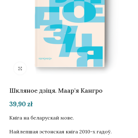
Націсніце, каб павялічыць
Шкляное дзіця. Маар’я Кангро
39,90
zł
Кніга на беларускай мове.
Найлепшая эстонская кніга 2010-х гадоў.