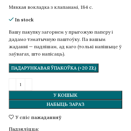
Мяккая вокладка з клапанамі, 184 с.
In stock
Вашу пакупку загорнем у прыгожую паперу і
дадамо тэматычную паштоўку. Па вашым
жаданні — падпішам, ад каго (толькі напішыце ў
заўвагах, што напісаць).
ПАДАРУНКАВАЯ ЎПАКОЎКА (+20 ZŁ)
У КОШЫК
НАБЫЦЬ ЗАРАЗ
У спіс пажаданняў
Падзяліцца: