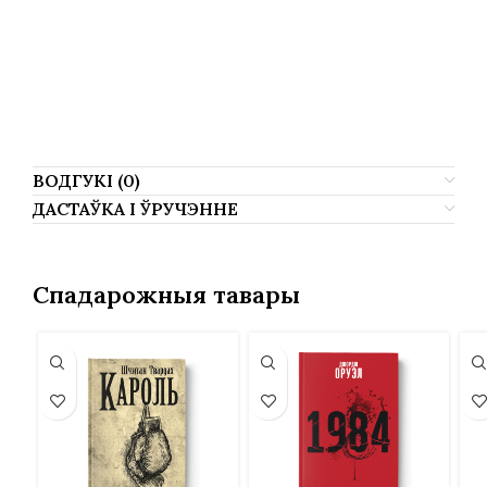
Маар’я Кангро, Maarja Kangro, Мар’я Кангро,
Maarya Kangro, Marja Kangro, Maarja Kanro,
Maari Kangro, Маарья Кангро, Марья Кангро,
Кангро Маар’я, Kangro Maarja.
ВОДГУКІ (0)
ДАСТАЎКА І ЎРУЧЭННЕ
Спадарожныя тавары