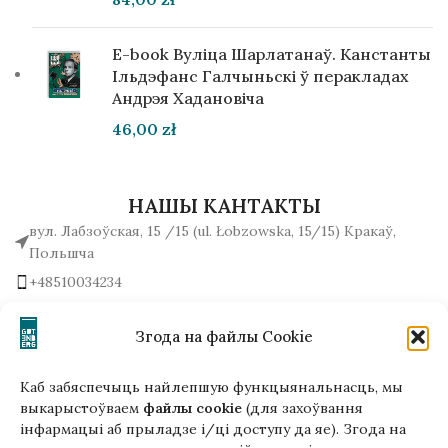
E-book Вуліца Шарлатанаў. Канстанты
Ільдэфанс Галчыньскі ў перакладах
Андрэя Хадановіча
46,00
zł
НАШЫ КАНТАКТЫ
вул. Лабзоўская, 15 /15 (ul. Łobzowska, 15/15) Кракаў,
Польшча
+48510034234
office (на) gutenbergpublisher.eu
Напісаць нам!
Згода на файлы Cookie
Каб забяспечыць найлепшую функцыянальнасць, мы
выкарыстоўваем
файлы cookie
(для захоўвання
інфармацыі аб прыладзе і/ці доступу да яе). Згода на
Гэтая версія сайта створана