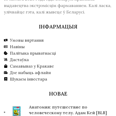
выдавецтва экстрэмісцім фармаваннем. Калі ласка,
улічвайце гэта, калі жывеце ў Беларусі.
ІНФАРМАЦЫЯ
Умовы вяртання
Навіны
Палітыка прыватнасці
Дастаўка
Самавываз у Кракаве
Дзе набыць афлайн
Шукаем інвестара
НОВАЕ
Анатомия: путешествие по
человеческому телу. Адам Кей [BLR]