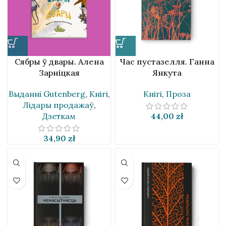
Сябры ў двары. Алена
Час пустазелля. Ганна
Зарніцкая
Янкута
Выданнi Gutenberg
,
Кнігі
,
Кнігі
,
Проза
Лідары продажаў
,
Дзеткам
44,00
zł
34,90
zł