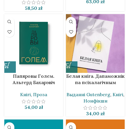
63,00
zł
58,50
zł
Папяровы Голем.
Белая кніга. Дапаможнік
Альгерд Бахарэвіч
па псіхалагічным
аднаўленні
Кнігі
,
Проза
Выданнi Gutenberg
,
Кнігі
,
Нонфікшн
54,00
zł
34,00
zł