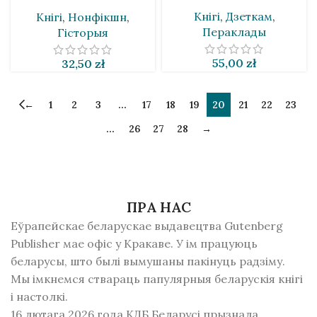
Марціновіч
Кнігі
,
Дзеткам
,
Кнігі
,
Нонфікшн
,
Пераклады
Гісторыя
55,00
zł
32,50
zł
←
1
2
3
…
17
18
19
20
21
22
23
…
26
27
28
→
ПРА НАС
Еўрапейскае беларускае выдавецтва Gutenberg
Publisher мае офіс у Кракаве. У ім працуюць
беларусы, што былі вымушаны пакінуць радзiму.
Мы імкнемся ствараць папулярныя беларускія кнігі
і настолкі.
16 лютага 2026 года КДБ Беларусі прызнала