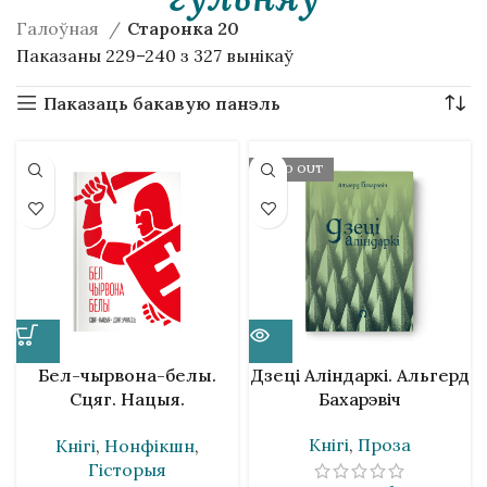
Галоўная
Старонка 20
Паказаны 229–240 з 327 вынікаў
Паказаць бакавую панэль
SOLD OUT
Бел-чырвона-белы.
Дзеці Аліндаркі. Альгерд
Сцяг. Нацыя.
Бахарэвіч
Ідэнтычнасць
Кнігі
,
Проза
Кнігі
,
Нонфікшн
,
Гісторыя