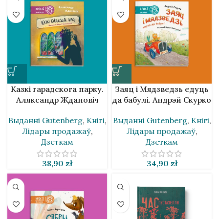
Казкі гарадскога парку.
Заяц і Мядзведзь едуць
Аляксандр Ждановіч
да бабулі. Андрэй Скурко
Выданнi Gutenberg
,
Кнігі
,
Выданнi Gutenberg
,
Кнігі
,
Лідары продажаў
,
Лідары продажаў
,
Дзеткам
Дзеткам
38,90
zł
34,90
zł