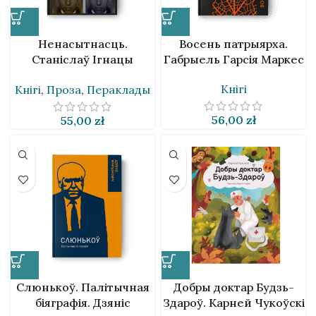
Ненасытнасць.
Восень патрыярха.
Станіслаў Ігнацы
Габрыель Гарсія Маркес
Віткевіч
Кнігі
Кнігі
,
Проза
,
Пераклады
56,00
zł
55,00
zł
Слюнькоў. Палітычная
Добры доктар Будзь-
біяграфія. Дзяніс
Здароў. Карней Чукоўскі