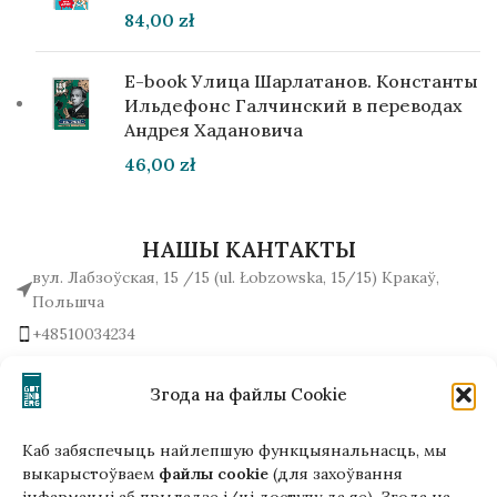
84,00
zł
E-book Улица Шарлатанов. Константы
Ильдефонс Галчинский в переводах
Андрея Хадановича
46,00
zł
НАШЫ КАНТАКТЫ
вул. Лабзоўская, 15 /15 (ul. Łobzowska, 15/15) Кракаў,
Польшча
+48510034234
office (на) gutenbergpublisher.eu
Напісаць нам!
Згода на файлы Cookie
Каб забяспечыць найлепшую функцыянальнасць, мы
выкарыстоўваем
файлы cookie
(для захоўвання