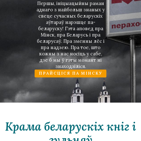
Першы, iнiцыацыйны раман
аднаго з найбольш знаных у
свеце сучасных беларускiх
аўтараў нарэшце па-
беларуску! Гэта аповед пра
Мiнск, пра Беларусь i пра
беларусаў. Пра зменны лёс i
пра надзею. Пра тое, што
кожны з нас носiць у сабе,
дзе б мы ў гэты момант нi
знаходзiлiся.
ПРАЙСЦIСЯ ПА МIНСКУ
Крама беларускiх кнiг i
гульняў