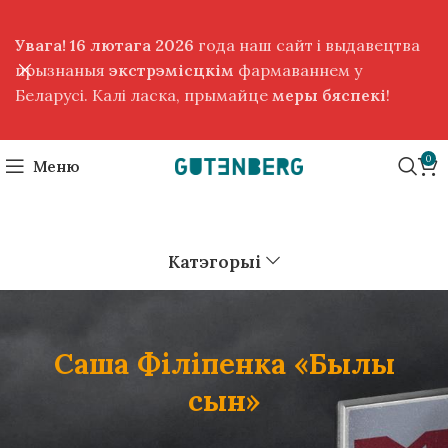
Увага! 16 лютага 2026
года наш сайт і выдавецтва
прызнаныя
экстрэмісцкім
фармаваннем у
Беларусі. Калі ласка, прымайце
меры бяспекі
!
0
Меню
Катэгорыі
Саша Фiлiпенка «Былы
сын»