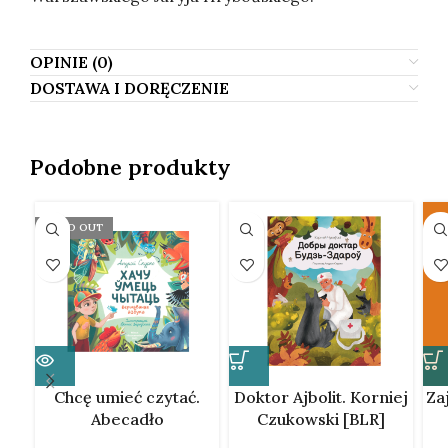
OPINIE (0)
DOSTAWA I DORĘCZENIE
Podobne produkty
SOLD OUT
Chcę umieć czytać.
Doktor Ajbolit. Korniej
Za
Abecadło
Czukowski [BLR]
wierszowane. Andrej
A