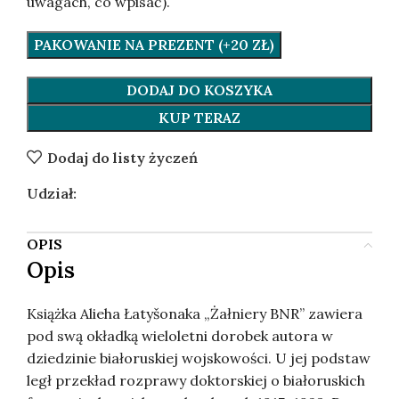
uwagach, co wpisać).
PAKOWANIE NA PREZENT (+20 ZŁ)
DODAJ DO KOSZYKA
KUP TERAZ
Dodaj do listy życzeń
Udział:
OPIS
Opis
Książka Alieha Łatyšonaka „Żałniery BNR” zawiera
pod swą okładką wieloletni dorobek autora w
dziedzinie białoruskiej wojskowości. U jej podstaw
legł przekład rozprawy doktorskiej o białoruskich