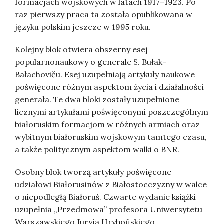
formacjach wojskowych w latach 1917–1923. Po
raz pierwszy praca ta została opublikowana w
języku polskim jeszcze w 1995 roku.
Kolejny blok otwiera obszerny esej
popularnonaukowy o generale S. Bułak-
Bałachoviču. Esej uzupełniają artykuły naukowe
poświęcone różnym aspektom życia i działalności
generała. Te dwa bloki zostały uzupełnione
licznymi artykułami poświęconymi poszczególnym
białoruskim formacjom w różnych armiach oraz
wybitnym białoruskim wojskowym tamtego czasu,
a także politycznym aspektom walki o BNR.
Osobny blok tworzą artykuły poświęcone
udziałowi Białorusinów z Białostocczyzny w walce
o niepodległą Białoruś. Czwarte wydanie książki
uzupełnia „Przedmowa” profesora Uniwersytetu
Warszawskiego Juryja Hryboŭskiego.