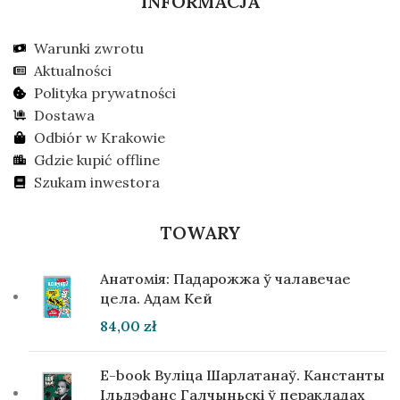
INFORMACJA
Warunki zwrotu
Aktualności
Polityka prywatności
Dostawa
Odbiór w Krakowie
Gdzie kupić offline
Szukam inwestora
TOWARY
Анатомія: Падарожжа ў чалавечае
цела. Адам Кей
84,00
zł
E-book Вуліца Шарлатанаў. Канстанты
Ільдэфанс Галчыньскі ў перакладах