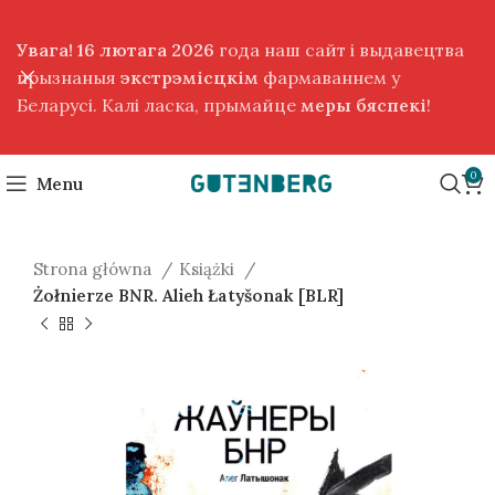
Увага! 16 лютага 2026
года наш сайт і выдавецтва
прызнаныя
экстрэмісцкім
фармаваннем у
Беларусі. Калі ласка, прымайце
меры бяспекі
!
0
Menu
Strona główna
Książki
Żołnierze BNR. Alieh Łatyšonak [BLR]