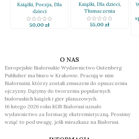
Książki
,
Dla dzieci
,
Książki
,
Poezja
,
Dla
W
Skurko [BLR]
Tłumaczenia
dzieci
s
55,00
zł
50,00
zł
O NAS
Europejskie Białoruskie Wydawnictwo Gutenberg
Publisher ma biuro w Krakowie. Pracują w nim
Białorusini, którzy zostali zmuszeni do opuszczenia
ojczyzny. Dążymy do tworzenia popularnych
białoruskich książek i gier planszowych.
16 lutego 2026 roku KGB Białorusi uznało
wydawnictwo za formację ekstremistyczną. Prosimy
wziąć to pod uwagę, jeśli mieszkasz na Białorusi.