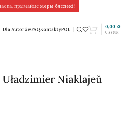
 ласка, прымайце
меры бяспекі
!
0,00
Zł
Dla Autorów
FAQ
Kontakty
POL
0
sztuk
 Uładzimier Niaklajeŭ