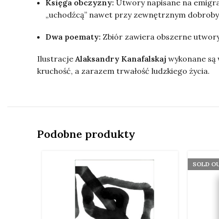
Księga obczyzny:
Utwory napisane na emigracj
„uchodźcą” nawet przy zewnętrznym dobroby
Dwa poematy:
Zbiór zawiera obszerne utwory p
Ilustracje
Alaksandry Kanafalskaj
wykonane są w
kruchość, a zarazem trwałość ludzkiego życia.
Podobne produkty
SOLD O