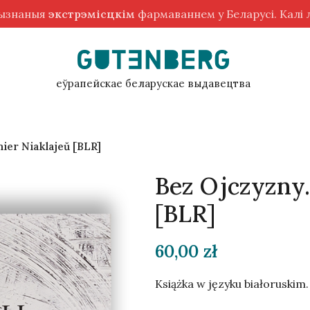
рызнаныя
экстрэмісцкім
фармаваннем у Беларусі. Калі
еўрапейскае беларускае выдавецтва
ier Niaklajeŭ [BLR]
Bez Ojczyzny.
[BLR]
60,00
zł
Książka w języku białoruskim.