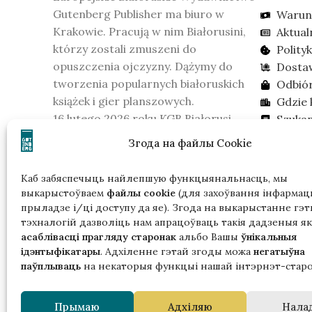
Gutenberg Publisher ma biuro w
Warun
Krakowie. Pracują w nim Białorusini,
Aktual
którzy zostali zmuszeni do
Polity
opuszczenia ojczyzny. Dążymy do
Dosta
tworzenia popularnych białoruskich
Odbió
książek i gier planszowych.
Gdzie 
16 lutego 2026 roku KGB Białorusi
Szuka
uznało wydawnictwo za formację
Згода на файлы Cookie
ekstremistyczną. Prosimy wziąć to
pod uwagę, jeśli mieszkasz na
Каб забяспечыць найлепшую функцыянальнасць, мы
Białorusi.
выкарыстоўваем
файлы cookie
(для захоўвання інфармацы
прыладзе і/ці доступу да яе). Згода на выкарыстанне гэт
тэхналогій дазволіць нам апрацоўваць такія дадзеныя як
асаблівасці прагляду старонак
альбо Вашы
ўнікальныя
ідэнтыфікатары
. Адхіленне гэтай згоды можа
негатыўна
паўплываць
на некаторыя функцыі нашай інтэрнэт-старо
Гэтая
Прымаю
Адхіляю
Нала
ў р