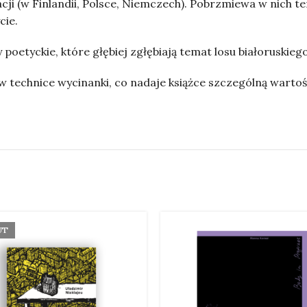
i (w Finlandii, Polsce, Niemczech). Pobrzmiewa w nich tem
cie.
oetyckie, które głębiej zgłębiają temat losu białoruskieg
 technice wycinanki, co nadaje książce szczególną wartoś
UT