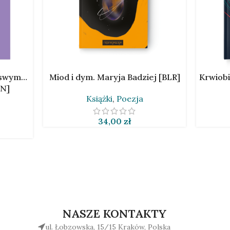
DODAJ DO KOSZYKA
DODAJ D
m swym…
Miod i dym. Maryja Badziej [BLR]
Krwiobi
EN]
Książki
,
Poezja
34,00
zł
NASZE KONTAKTY
ul. Łobzowska, 15/15 Kraków, Polska