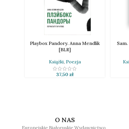
DODAJ DO KOSZYKA
DOWIEDZ 
Playbox Pandory. Anna Mendlik
Sam. 
[BLR]
Książki
,
Poezja
Ks
37,50
zł
O NAS
Europejskie Białoruskie Wydawnictwo