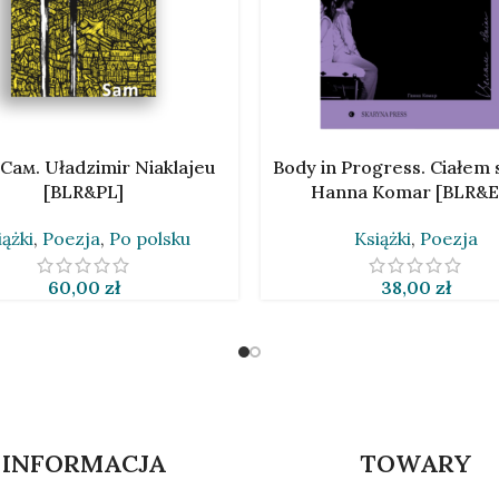
SIĘ WIĘCEJ
DODAJ DO KOSZYKA
Сам. Uładzimir Niaklajeu
Body in Progress. Ciałe
[BLR&PL]
Hanna Komar [BLR&
iążki
,
Poezja
,
Po polsku
Książki
,
Poezja
60,00
zł
38,00
zł
INFORMACJA
TOWARY