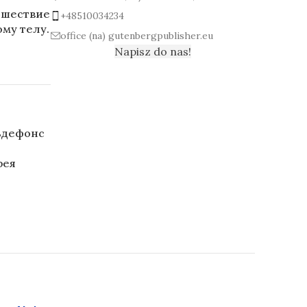
ешествие
+48510034234
му телу.
office (na) gutenbergpublisher.eu
Napisz do nas!
ьдефонс
рея