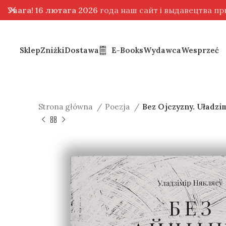
Увага! 16 лютага 2026
года наш сайт і выдавецтва п
Sklep
Zniżki
Dostawa
E-Books
Wydawca
Wesprzeć
Strona główna
Poezja
Bez Ojczyzny. Uładzim