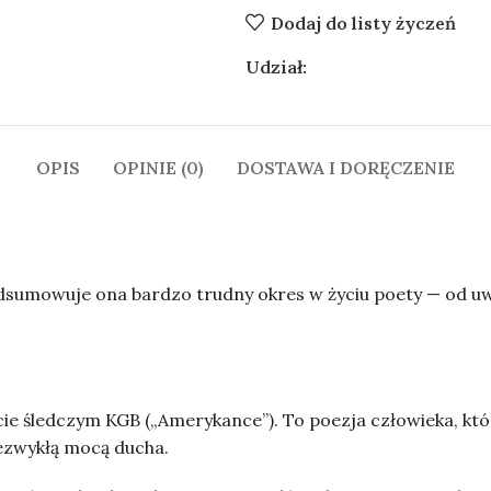
Dodaj do listy życzeń
Udział:
OPIS
OPINIE (0)
DOSTAWA I DORĘCZENIE
odsumowuje ona bardzo trudny okres w życiu poety — od u
e śledczym KGB („Amerykance”). To poezja człowieka, który
iezwykłą mocą ducha.