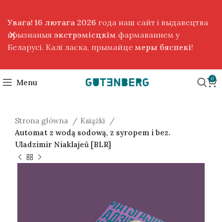
Увага! 16 лютага 2026
года наш сайт і выдавецтва
прызнаныя
экстрэмісцкім
фармаваннем у
Беларусі. Калі ласка, прымайце
меры бяспекі
!
0
Menu
Strona główna
Książki
Automat z wodą sodową, z syropem i bez.
Uladzimir Niaklajeŭ [BLR]