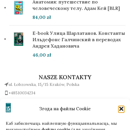
Анатомия: путешествие по
человеческому телу. Адам Кей [BLR]
84,00
zł
E-book Улица Шарлатанов. Константы
Ильдефонс Галчинский в переводах
Андрея Хадановича
46,00
zł
NASZE KONTAKTY
ul. Łobzowska, 15/15 Kraków, Polska
+48510034234
office (na) gutenbergpublisher.eu
Napisz do nas!
Згода на файлы Cookie
Каб забяспечыць найлепшую функцыянальнасць, мы
выкарыстоўваем
файлы cookie
(для захоўвання