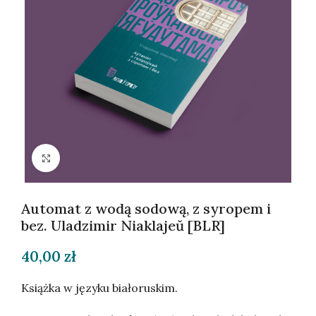
Kliknij, aby powiększyć
Automat z wodą sodową, z syropem i
bez. Uladzimir Niaklajeŭ [BLR]
40,00
zł
Książka w języku białoruskim.