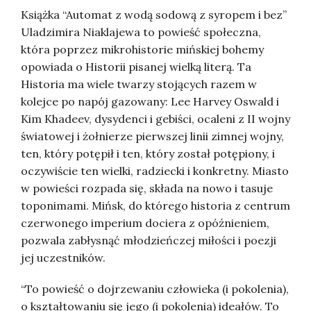
Książka “Automat z wodą sodową z syropem i bez”
Uladzimira Niaklajewa to powieść społeczna,
która poprzez mikrohistorie mińskiej bohemy
opowiada o Historii pisanej wielką literą. Ta
Historia ma wiele twarzy stojących razem w
kolejce po napój gazowany: Lee Harvey Oswald i
Kim Khadeev, dysydenci i gebiści, ocaleni z II wojny
światowej i żołnierze pierwszej linii zimnej wojny,
ten, który potępił i ten, który został potępiony, i
oczywiście ten wielki, radziecki i konkretny. Miasto
w powieści rozpada się, składa na nowo i tasuje
toponimami. Mińsk, do którego historia z centrum
czerwonego imperium dociera z opóźnieniem,
pozwala zabłysnąć młodzieńczej miłości i poezji
jej uczestników.
“To powieść o dojrzewaniu człowieka (i pokolenia),
o kształtowaniu się jego (i pokolenia) ideałów. To