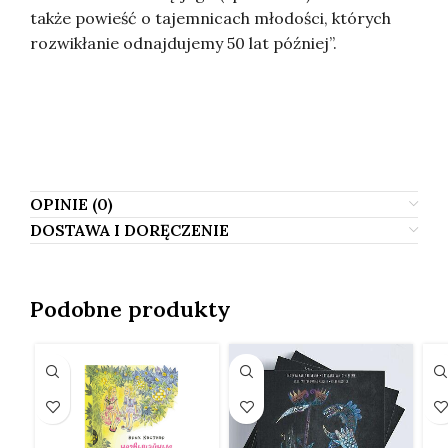
także powieść o tajemnicach młodości, których
rozwikłanie odnajdujemy 50 lat później”.
Uładzimir Nyaklajeu, Uładzimir Nyaklajeu,
Uładzimir Nyaklajeu, Uładzimir Nyaklajeu,
Uładzimir Nyaklajeu.
OPINIE (0)
DOSTAWA I DORĘCZENIE
Podobne produkty