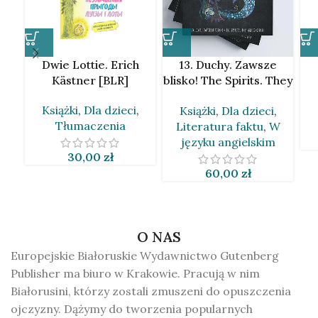
Dwie Lottie. Erich
13. Duchy. Zawsze
Kästner [BLR]
blisko! The Spirits. They
are so close! Taciana
Książki
,
Dla dzieci
,
Książki
,
Dla dzieci
,
Van Den Brynk
Tłumaczenia
Literatura faktu
,
W
[BLR&EN]
języku angielskim
30,00
zł
60,00
zł
O NAS
Europejskie Białoruskie Wydawnictwo Gutenberg
Publisher ma biuro w Krakowie. Pracują w nim
Białorusini, którzy zostali zmuszeni do opuszczenia
ojczyzny. Dążymy do tworzenia popularnych