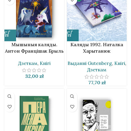
Мышыныя каляды.
Каляды 1992. Наталка
Антон Францішак Брыль
Харытанюк
Дзеткам
,
Кнігі
Выданнi Gutenberg
,
Кнігі
,
Дзеткам
32,00
zł
77,70
zł