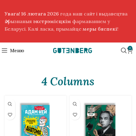
Увага! 16 лютага 2026
года наш сайт і выдавецтва
прызнаныя
экстрэмісцкім
фармаваннем у
Беларусі. Калі ласка, прымайце
меры бяспекі
!
0
Меню
4 Columns