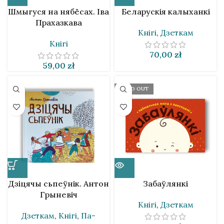
Шмыгуся на нябёсах. Іва
Беларускія калыханкі
Прахазкава
Кнігі
,
Дзеткам
Кнігі
70,00
zł
59,00
zł
SOLD OUT
Дзіцячы сьпеўнік. Антон
Забаўлянкі
Грыневіч
Кнігі
,
Дзеткам
Дзеткам
,
Кнігі
,
Па-