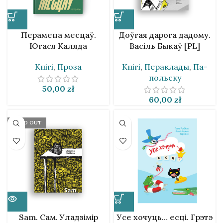
Перамена месцаў.
Доўгая дарога дадому.
Югася Каляда
Васіль Быкаў [PL]
Кнігі
,
Проза
Кнігі
,
Пераклады
,
Па-
польску
50,00
zł
60,00
zł
SOLD OUT
Sam. Сам. Уладзімір
Усе хочуць… есці. Грэтэ