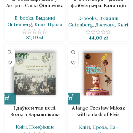
Астрог. Саша Філіпенка
флібусцьера. Валянцін
Вяркееў
E-books
,
Выданнi
E-books
,
Выданнi
Gutenberg
,
Кнігі
,
Проза
Gutenberg
,
Дзеткам
,
Кнігі
31,49
zł
44,00
zł
І даўней так пелі.
A large Czesław Miłosz
Вольга Барышнікава
with a dash of Elvis
Presley. Таня
Кнігі
,
Нонфікшн
Кнігі
,
Проза
,
Па-
Скарынкіна [EN]