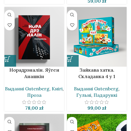
59,00
zł
Норадрэналін. Яўген
Зайкава хатка.
Анашкін
Складанка 4 у 1
Выданнi Gutenberg
,
Кнігі
,
Выданнi Gutenberg
,
Проза
Гульні
,
Падарункі
78,00
zł
99,00
zł