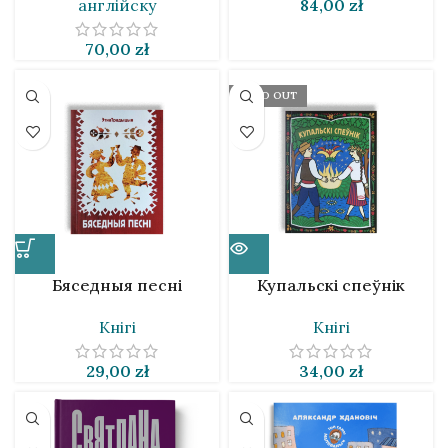
англійску
84,00
zł
70,00
zł
SOLD OUT
Бяседныя песні
Купальскі спеўнік
Кнігі
Кнігі
29,00
zł
34,00
zł