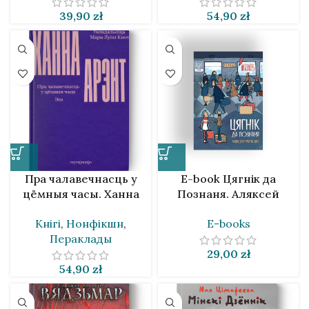
39,90
zł
54,90
zł
Пра чалавечнасць у
E-book Цягнік да
цёмныя часы. Ханна
Познаня. Аляксей
Арэнт
Правалоцкі
Кнігі
,
Нонфікшн
,
E-books
Пераклады
29,00
zł
54,90
zł