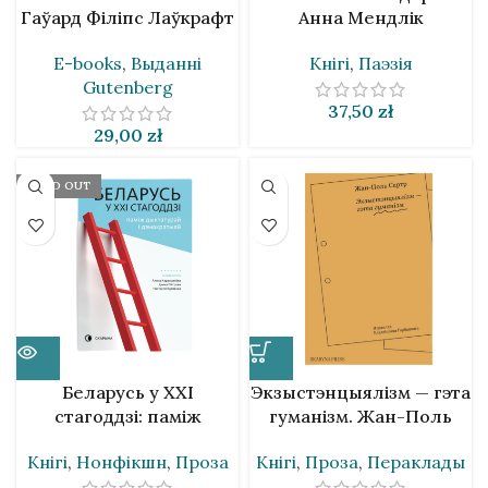
Гаўард Філіпс Лаўкрафт
Анна Мендлік
E-books
,
Выданнi
Кнігі
,
Паэзія
Gutenberg
37,50
zł
29,00
zł
SOLD OUT
Беларусь у ХХІ
Экзыстэнцыялізм — гэта
стагоддзі: паміж
гуманізм. Жан-Поль
дыктатурай і
Сартр
Кнігі
,
Нонфікшн
,
Проза
Кнігі
,
Проза
,
Пераклады
дэмакратыяй