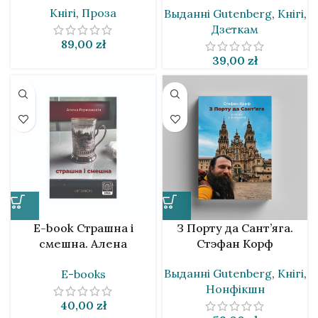
Кнігі
,
Проза
Выданнi Gutenberg
,
Кнігі
,
Дзеткам
89,00
zł
39,00
zł
E-book Страшна і
З Порту да Сант’яга.
смешна. Алена
Стэфан Корф
Германовіч
Выданнi Gutenberg
,
Кнігі
,
E-books
Нонфікшн
40,00
zł