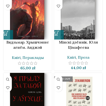
Вядзьмар. Хрышчэнне
Мінскі дзённік. Юля
агнём. Анджэй
Цімафеева
Сапкоўскі
Кнігі
,
Проза
Кнігі
,
Пераклады
44,00
zł
65,00
zł
SOLD OUT