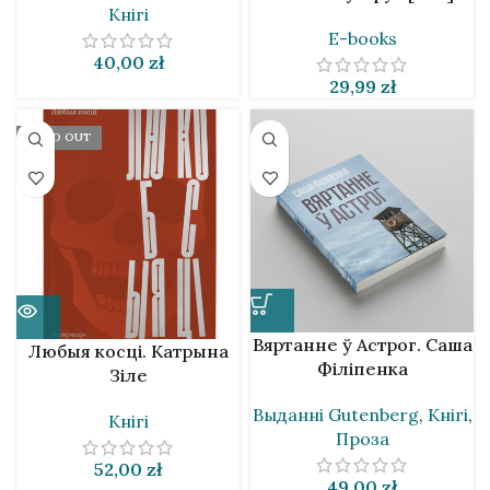
Кнігі
E-books
40,00
zł
29,99
zł
SOLD OUT
Вяртанне ў Астрог. Саша
Любыя косці. Катрына
Філіпенка
Зіле
Выданнi Gutenberg
,
Кнігі
,
Кнігі
Проза
52,00
zł
49,00
zł