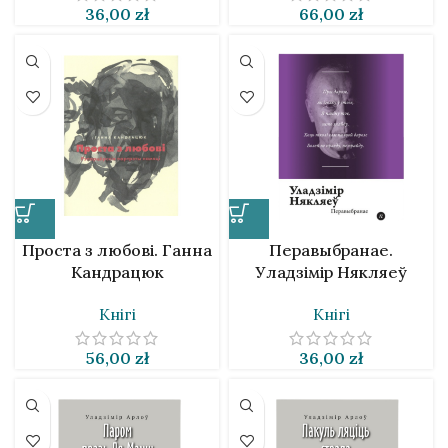
36,00
zł
66,00
zł
Проста з любові. Ганна
Перавыбранае.
Кандрацюк
Уладзімір Някляеў
Кнігі
Кнігі
56,00
zł
36,00
zł