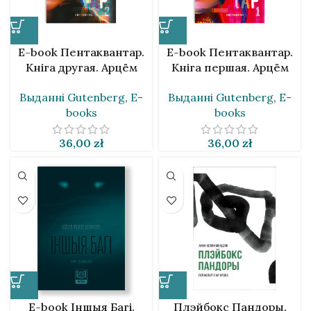
E-book Пентаквантар.
E-book Пентаквантар.
Кніга другая. Арцём
Кніга першая. Арцём
Шуканаў
Шуканаў
Выданнi Gutenberg
,
E-
Выданнi Gutenberg
,
E-
books
books
36,00
zł
36,00
zł
E-book Іншыя Багі.
Плэйбокс Пандоры.