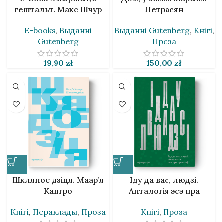
гештальт. Макс Шчур
Петрасян
E-books
,
Выданнi
Выданнi Gutenberg
,
Кнігі
,
Gutenberg
Проза
19,90
zł
150,00
zł
Шкляное дзіця. Маар’я
Іду да вас, людзі.
Кангро
Анталогія эсэ пра
суседзяў
Кнігі
,
Пераклады
,
Проза
Кнігі
,
Проза