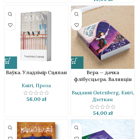
Ваўка. Уладзімір Сцяпан
Вера — дачка
флібусцьера. Валянцін
Кнігі
,
Проза
Вяркееў
Выданнi Gutenberg
,
Кнігі
,
56,00
zł
Дзеткам
54,00
zł