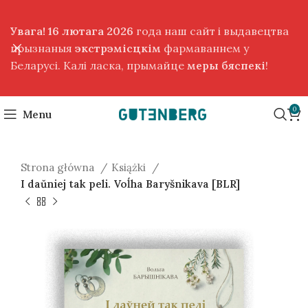
Увага! 16 лютага 2026
года наш сайт і выдавецтва
прызнаныя
экстрэмісцкім
фармаваннем у
Беларусі. Калі ласка, прымайце
меры бяспекі
!
0
Menu
Strona główna
Książki
I daŭniej tak peli. Voĺha Baryšnikava [BLR]