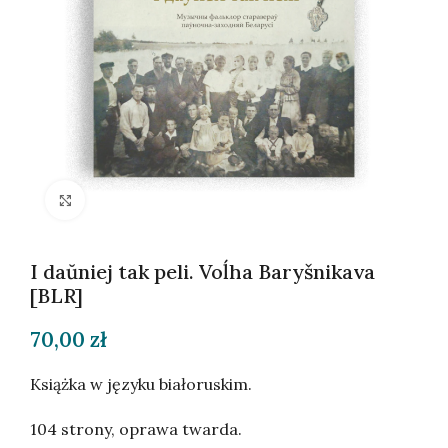
Kliknij, aby powiększyć
I daŭniej tak peli. Voĺha Baryšnikava
[BLR]
70,00
zł
Książka w języku białoruskim.
104 strony, oprawa twarda.