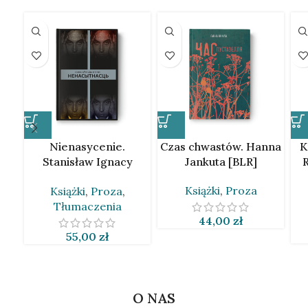
Nienasycenie.
Czas chwastów. Hanna
K
Stanisław Ignacy
Jankuta [BLR]
R
Witkiewicz [BLR]
Książki
,
Proza
Książki
,
Proza
,
Tłumaczenia
44,00
zł
55,00
zł
O NAS