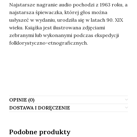
Najstarsze nagranie audio pochodzi z 1963 roku, a
najstarsza śpiewaczka, której głos można
usłyszeć w wydaniu, urodziła się w latach 90. XIX
wieku. Książka jest ilustrowana zdjęciami
zebranymi lub wykonanymi podczas ekspedycji
folklorystyczno-etnograficznych.
Ольга Барышникова, Ольга Барышнікова,
Ольга Барышнікава, Olga Barysznikowa, Olga
Baryshnikowa, Olga Barisnikova, Olga
Barisznikowa.
OPINIE (0)
DOSTAWA I DORĘCZENIE
Podobne produkty