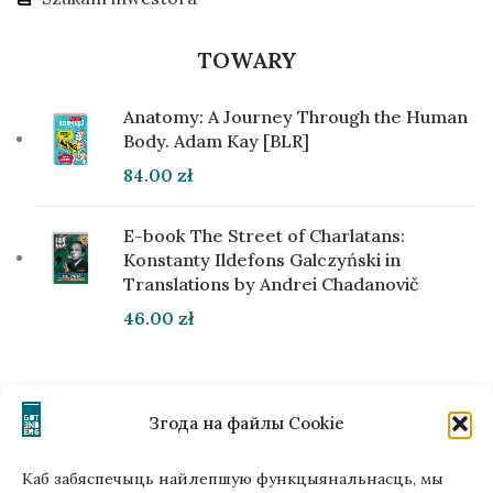
TOWARY
Anatomy: A Journey Through the Human
Body. Adam Kay [BLR]
84.00
zł
E-book The Street of Charlatans:
Konstanty Ildefons Galczyński in
Translations by Andrei Chadanovič
46.00
zł
NASZE KONTAKTY
Згода на файлы Cookie
ul. Łobzowska, 15/15 Kraków, Polska
+48510034234
Каб забяспечыць найлепшую функцыянальнасць, мы